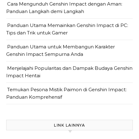
Cara Mengunduh Genshin Impact dengan Aman:
Panduan Langkah demi Langkah
Panduan Utama Memainkan Genshin Impact di PC:
Tips dan Trik untuk Gamer
Panduan Utama untuk Membangun Karakter
Genshin Impact Sempurna Anda
Menjelajahi Popularitas dan Dampak Budaya Genshin
Impact Hentai
Temukan Pesona Mistik Paimon di Genshin Impact:
Panduan Komprehensif
LINK LAINNYA