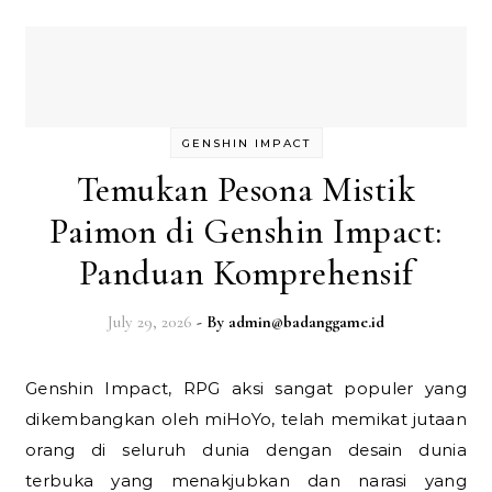
GENSHIN IMPACT
Temukan Pesona Mistik
Paimon di Genshin Impact:
Panduan Komprehensif
July 29, 2026
- By
admin@badanggame.id
Genshin Impact, RPG aksi sangat populer yang
dikembangkan oleh miHoYo, telah memikat jutaan
orang di seluruh dunia dengan desain dunia
terbuka yang menakjubkan dan narasi yang