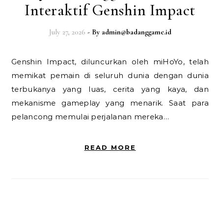
Interaktif Genshin Impact
July 27, 2026
- By
admin@badanggame.id
Genshin Impact, diluncurkan oleh miHoYo, telah
memikat pemain di seluruh dunia dengan dunia
terbukanya yang luas, cerita yang kaya, dan
mekanisme gameplay yang menarik. Saat para
pelancong memulai perjalanan mereka…
READ MORE