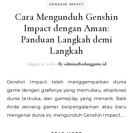
GENSHIN IMPACT
Cara Mengunduh Genshin
Impact dengan Aman:
Panduan Langkah demi
Langkah
August 6, 2026
- By
admin@badanggame.id
Genshin Impact telah menggemparkan dunia
game dengan grafisnya yang memukau, eksplorasi
dunia terbuka, dan gameplay yang menarik. Baik
Anda seorang gamer berpengalaman atau baru
mengenal dunia ini, mengunduh Genshin Impact…