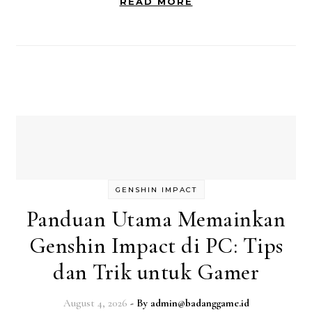
READ MORE
GENSHIN IMPACT
Panduan Utama Memainkan
Genshin Impact di PC: Tips
dan Trik untuk Gamer
August 4, 2026
- By
admin@badanggame.id