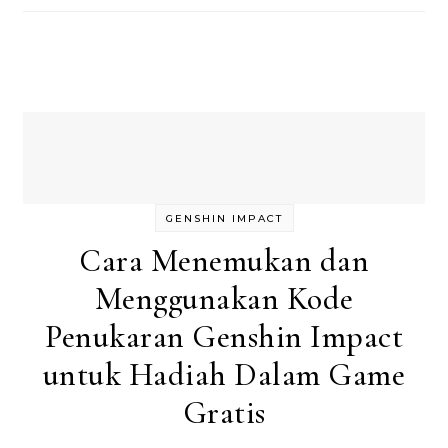
GENSHIN IMPACT
Cara Menemukan dan
Menggunakan Kode
Penukaran Genshin Impact
untuk Hadiah Dalam Game
Gratis