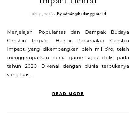
Impact Hentai
July 31, 2026
- By
admin@badanggame.id
Menjelajahi Popularitas dan Dampak Budaya
Genshin Impact Hentai Perkenalan Genshin
Impact, yang dikembangkan oleh miHoYo, telah
menggemparkan dunia game sejak dirilis pada
tahun 2020. Dikenal dengan dunia terbukanya
yang luas,…
READ MORE