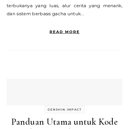
terbukanya yang luas, alur cerita yang menarik,
dan sistem berbasis gacha untuk…
READ MORE
GENSHIN IMPACT
Panduan Utama untuk Kode