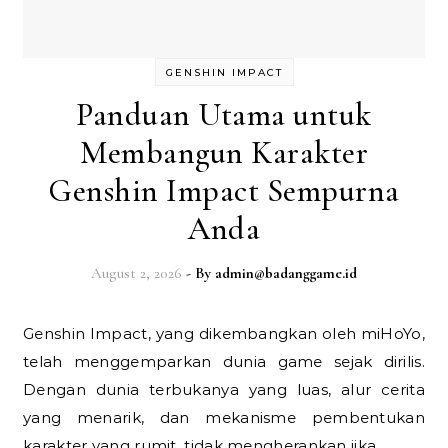
GENSHIN IMPACT
Panduan Utama untuk
Membangun Karakter
Genshin Impact Sempurna
Anda
August 2, 2026
- By
admin@badanggame.id
Genshin Impact, yang dikembangkan oleh miHoYo,
telah menggemparkan dunia game sejak dirilis.
Dengan dunia terbukanya yang luas, alur cerita
yang menarik, dan mekanisme pembentukan
karakter yang rumit, tidak mengherankan jika…