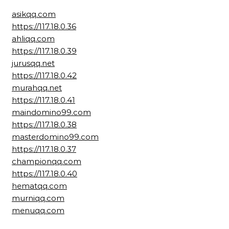
asikqq.com
https://117.18.0.36
ahliqq.com
https://117.18.0.39
jurusqq.net
https://117.18.0.42
murahqq.net
https://117.18.0.41
maindomino99.com
https://117.18.0.38
masterdomino99.com
https://117.18.0.37
championqq.com
https://117.18.0.40
hematqq.com
murniqq.com
menuqq.com