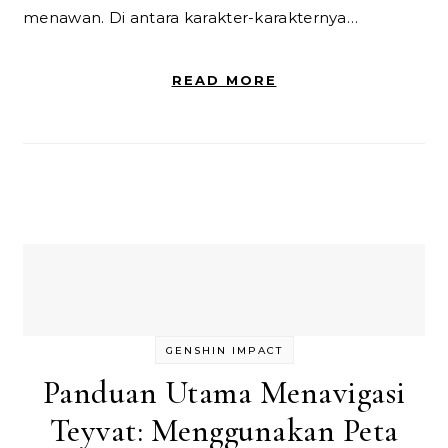
menawan. Di antara karakter-karakternya…
READ MORE
GENSHIN IMPACT
Panduan Utama Menavigasi
Teyvat: Menggunakan Peta