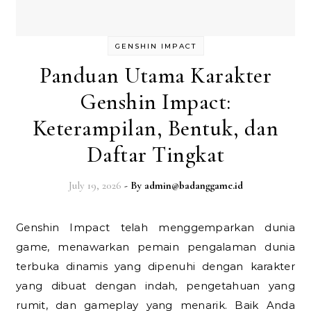
GENSHIN IMPACT
Panduan Utama Karakter
Genshin Impact:
Keterampilan, Bentuk, dan
Daftar Tingkat
July 19, 2026
- By
admin@badanggame.id
Genshin Impact telah menggemparkan dunia
game, menawarkan pemain pengalaman dunia
terbuka dinamis yang dipenuhi dengan karakter
yang dibuat dengan indah, pengetahuan yang
rumit, dan gameplay yang menarik. Baik Anda