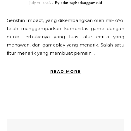
July 21, 2026
- By
admin@badanggame.id
Genshin Impact, yang dikembangkan oleh miHoYo,
telah menggemparkan komunitas game dengan
dunia terbukanya yang luas, alur cerita yang
menawan, dan gameplay yang menarik. Salah satu
fitur menarik yang membuat pemain…
READ MORE