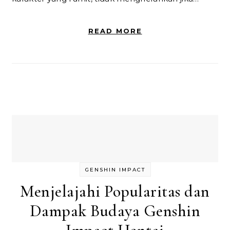
READ MORE
GENSHIN IMPACT
Menjelajahi Popularitas dan
Dampak Budaya Genshin