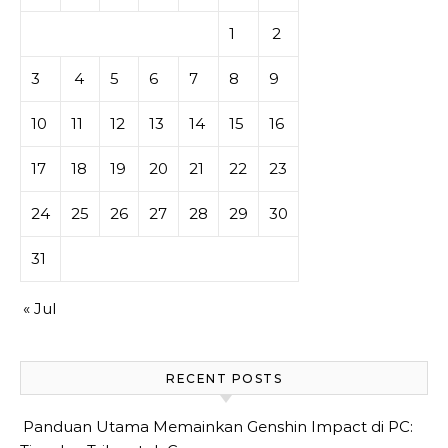
1
2
3
4
5
6
7
8
9
10
11
12
13
14
15
16
17
18
19
20
21
22
23
24
25
26
27
28
29
30
31
« Jul
RECENT POSTS
Panduan Utama Memainkan Genshin Impact di PC: