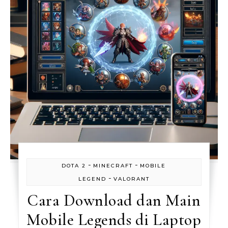
-
-
DOTA 2
MINECRAFT
MOBILE
-
LEGEND
VALORANT
Cara Download dan Main
Mobile Legends di Laptop