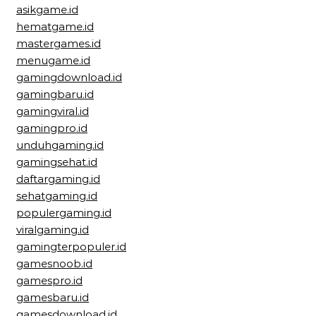
asikgame.id
hematgame.id
mastergames.id
menugame.id
gamingdownload.id
gamingbaru.id
gamingviral.id
gamingpro.id
unduhgaming.id
gamingsehat.id
daftargaming.id
sehatgaming.id
populergaming.id
viralgaming.id
gamingterpopuler.id
gamesnoob.id
gamespro.id
gamesbaru.id
gamesdownload.id