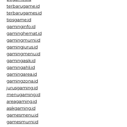
terbarugame.id
terbarugames.id
tipsgame.id
gaminginfo.id
gaminghemat.id
gamingmurni.id
gamingjurus.id
gamingmenu.id
gamingasik.id
gamingahli.id
gamingarea.id
gamingzona.id
jurusgaming.id
menugaming.id
areagaming.id
asikgaming.id
gamesmenu.id
gamesmurni.id