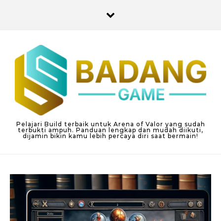
Skip to content
Pelajari Build terbaik untuk Arena of Valor yang sudah
terbukti ampuh. Panduan lengkap dan mudah diikuti,
dijamin bikin kamu lebih percaya diri saat bermain!