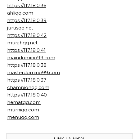
https://117.18.0.36
ahliqq.com
https://117.18.0.39
jurusqq.net
https://117.18.0.42
murahqq.net
https://117.18.0.41
maindomino99.com
https://117.18.0.38
masterdomino99.com
https://117.18.0.37
championqq.com
https://117.18.0.40
hematqq.com
murniqq.com
menuqq.com
LINK LAINNYA