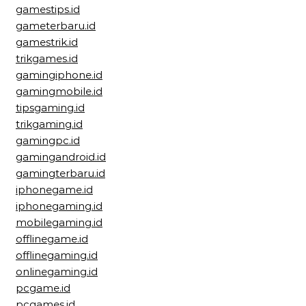
gamestips.id
gameterbaru.id
gamestrik.id
trikgames.id
gamingiphone.id
gamingmobile.id
tipsgaming.id
trikgaming.id
gamingpc.id
gamingandroid.id
gamingterbaru.id
iphonegame.id
iphonegaming.id
mobilegaming.id
offlinegame.id
offlinegaming.id
onlinegaming.id
pcgame.id
pcgames.id