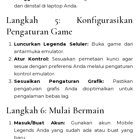
dan diinstal di laptop Anda.
Langkah 5: Konfigurasikan
Pengaturan Game
Luncurkan Legenda Seluler:
Buka game dari
antarmuka emulator.
Atur Kontrol:
Sesuaikan pemetaan kunci agar
sesuai dengan preferensi Anda melalui pengaturan
kontrol emulator.
Sesuaikan Pengaturan Grafik:
Pastikan
pengaturan grafis Anda dioptimalkan untuk
pengalaman bebas lag.
Langkah 6: Mulai Bermain
Masuk/Buat Akun:
Gunakan akun Mobile
Legends Anda yang sudah ada atau buat yang
baru.