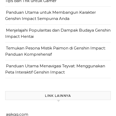
Tips dan Trik untuk Gamer
Panduan Utama untuk Membangun Karakter
Genshin Impact Sempurna Anda
Menjelajahi Popularitas dan Dampak Budaya Genshin
Impact Hentai
Temukan Pesona Mistik Paimon di Genshin Impact:
Panduan Komprehensif
Panduan Utama Menavigasi Teyvat: Menggunakan
Peta Interaktif Genshin Impact
LINK LAINNYA
asikqq.com