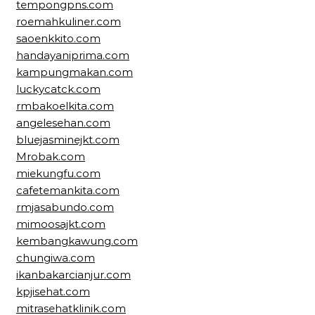
tempongpns.com
roemahkuliner.com
saoenkkito.com
handayaniprima.com
kampungmakan.com
luckycatck.com
rmbakoelkita.com
angelesehan.com
bluejasminejkt.com
Mrobak.com
miekungfu.com
cafetemankita.com
rmjasabundo.com
mimoosajkt.com
kembangkawung.com
chungiwa.com
ikanbakarcianjur.com
kpjisehat.com
mitrasehatklinik.com