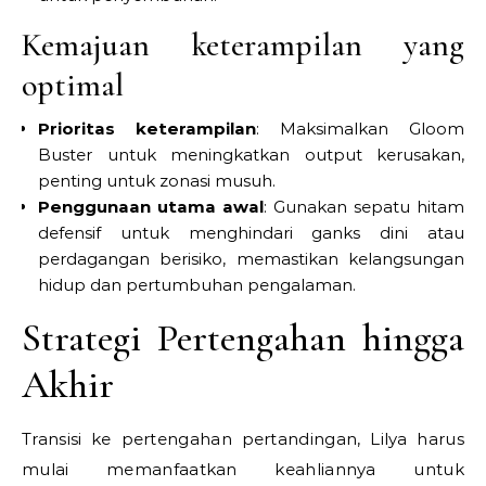
Kemajuan keterampilan yang
optimal
Prioritas keterampilan
: Maksimalkan Gloom
Buster untuk meningkatkan output kerusakan,
penting untuk zonasi musuh.
Penggunaan utama awal
: Gunakan sepatu hitam
defensif untuk menghindari ganks dini atau
perdagangan berisiko, memastikan kelangsungan
hidup dan pertumbuhan pengalaman.
Strategi Pertengahan hingga
Akhir
Transisi ke pertengahan pertandingan, Lilya harus
mulai memanfaatkan keahliannya untuk