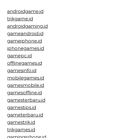
androidgame.id
trikgame.id
androidgaming.id
gameandroid.id
gameiphone.id
iphonegames.id
gamepc.id
offlinegames.id
gamesinfo.id
mobilegames.id
gamesmobile.id
gamesoffline.id
gamesterbaru.id
gamestips.id
gameterbaru.id
gamestrik.id
trikgames.id
gamingiphone.id