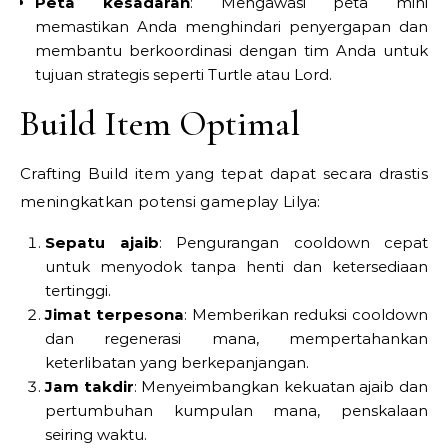
Peta kesadaran
: Mengawasi peta mini
memastikan Anda menghindari penyergapan dan
membantu berkoordinasi dengan tim Anda untuk
tujuan strategis seperti Turtle atau Lord.
Build Item Optimal
Crafting Build item yang tepat dapat secara drastis
meningkatkan potensi gameplay Lilya:
Sepatu ajaib
: Pengurangan cooldown cepat
untuk menyodok tanpa henti dan ketersediaan
tertinggi.
Jimat terpesona
: Memberikan reduksi cooldown
dan regenerasi mana, mempertahankan
keterlibatan yang berkepanjangan.
Jam takdir
: Menyeimbangkan kekuatan ajaib dan
pertumbuhan kumpulan mana, penskalaan
seiring waktu.