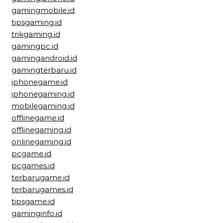
gamingmobile.id
tipsgaming.id
trikgaming.id
gamingpc.id
gamingandroid.id
gamingterbaru.id
iphonegame.id
iphonegaming.id
mobilegaming.id
offlinegame.id
offlinegaming.id
onlinegaming.id
pcgame.id
pcgames.id
terbarugame.id
terbarugames.id
tipsgame.id
gaminginfo.id