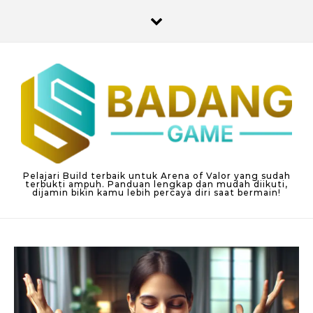
Skip to content
Pelajari Build terbaik untuk Arena of Valor yang sudah
terbukti ampuh. Panduan lengkap dan mudah diikuti,
dijamin bikin kamu lebih percaya diri saat bermain!