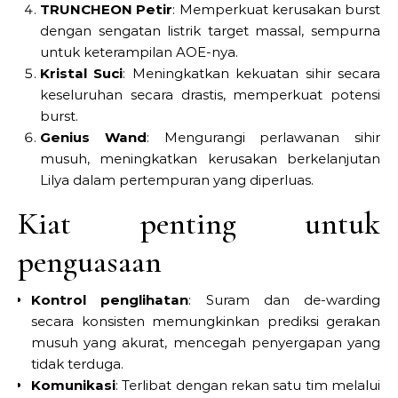
TRUNCHEON Petir
: Memperkuat kerusakan burst
dengan sengatan listrik target massal, sempurna
untuk keterampilan AOE-nya.
Kristal Suci
: Meningkatkan kekuatan sihir secara
keseluruhan secara drastis, memperkuat potensi
burst.
Genius Wand
: Mengurangi perlawanan sihir
musuh, meningkatkan kerusakan berkelanjutan
Lilya dalam pertempuran yang diperluas.
Kiat penting untuk
penguasaan
Kontrol penglihatan
: Suram dan de-warding
secara konsisten memungkinkan prediksi gerakan
musuh yang akurat, mencegah penyergapan yang
tidak terduga.
Komunikasi
: Terlibat dengan rekan satu tim melalui