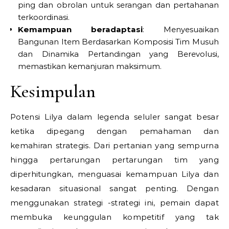
ping dan obrolan untuk serangan dan pertahanan
terkoordinasi.
Kemampuan beradaptasi
: Menyesuaikan
Bangunan Item Berdasarkan Komposisi Tim Musuh
dan Dinamika Pertandingan yang Berevolusi,
memastikan kemanjuran maksimum.
Kesimpulan
Potensi Lilya dalam legenda seluler sangat besar
ketika dipegang dengan pemahaman dan
kemahiran strategis. Dari pertanian yang sempurna
hingga pertarungan pertarungan tim yang
diperhitungkan, menguasai kemampuan Lilya dan
kesadaran situasional sangat penting. Dengan
menggunakan strategi -strategi ini, pemain dapat
membuka keunggulan kompetitif yang tak