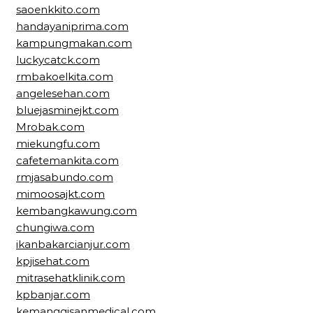
saoenkkito.com
handayaniprima.com
kampungmakan.com
luckycatck.com
rmbakoelkita.com
angelesehan.com
bluejasminejkt.com
Mrobak.com
miekungfu.com
cafetemankita.com
rmjasabundo.com
mimoosajkt.com
kembangkawung.com
chungiwa.com
ikanbakarcianjur.com
kpjisehat.com
mitrasehatklinik.com
kpbanjar.com
kemanggisanmedical.com