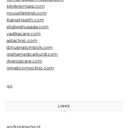
kliniknirmala.com
nouvelleklinik.com
KainaHealth.com
shabirahusada.com
yadikacare.com
astaclinic.com
ibnusinalombok.com
grahamedicalkurdi.com
dyanzacare.com
griyabromoclinic.com
qq
LINKS
androidgame.id