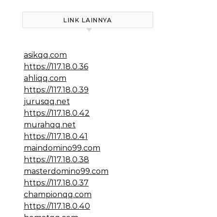
LINK LAINNYA
asikqq.com
https://117.18.0.36
ahliqq.com
https://117.18.0.39
jurusqq.net
https://117.18.0.42
murahqq.net
https://117.18.0.41
maindomino99.com
https://117.18.0.38
masterdomino99.com
https://117.18.0.37
championqq.com
https://117.18.0.40