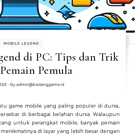
MOBILE LEGEND
end di PC: Tips dan Trik
 Pemain Pemula
2025
- By
admin@badanggame.id
ersebar di berbagai belahan dunia. Walaupun
ncang untuk perangkat mobile, banyak pemain
enikmatinya di layar yang lebih besar dengan