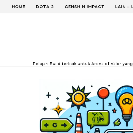
Skip to content
HOME
DOTA 2
GENSHIN IMPACT
LAIN – 
Pelajari Build terbaik untuk Arena of Valor yan