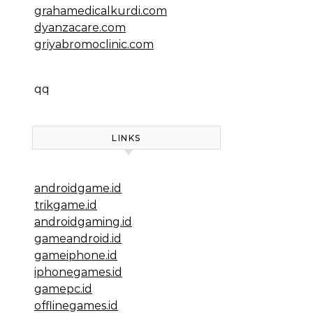
grahamedicalkurdi.com
dyanzacare.com
griyabromoclinic.com
qq
LINKS
androidgame.id
trikgame.id
androidgaming.id
gameandroid.id
gameiphone.id
iphonegames.id
gamepc.id
offlinegames.id