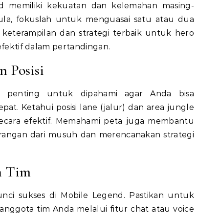
nd memiliki kekuatan dan kelemahan masing-
la, fokuslah untuk menguasai satu atau dua
i keterampilan dan strategi terbaik untuk hero
efektif dalam pertandingan.
n Posisi
 penting untuk dipahami agar Anda bisa
t. Ketahui posisi lane (jalur) dan area jungle
ecara efektif. Memahami peta juga membantu
erangan dari musuh dan merencanakan strategi
n Tim
unci sukses di Mobile Legend. Pastikan untuk
nggota tim Anda melalui fitur chat atau voice