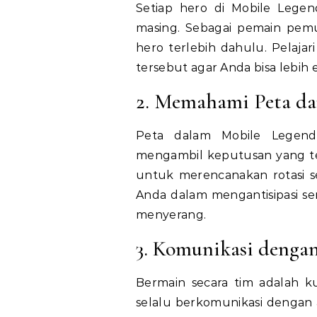
Setiap hero di Mobile Lege
masing. Sebagai pemain pemu
hero terlebih dahulu. Pelajar
tersebut agar Anda bisa lebih 
2. Memahami Peta da
Peta dalam Mobile Legend
mengambil keputusan yang tepa
untuk merencanakan rotasi s
Anda dalam mengantisipasi s
menyerang.
3. Komunikasi denga
Bermain secara tim adalah k
selalu berkomunikasi dengan a