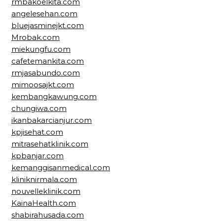
rmbakoelkita.com
angelesehan.com
bluejasminejkt.com
Mrobak.com
miekungfu.com
cafetemankita.com
rmjasabundo.com
mimoosajkt.com
kembangkawung.com
chungiwa.com
ikanbakarcianjur.com
kpjisehat.com
mitrasehatklinik.com
kpbanjar.com
kemanggisanmedical.com
kliniknirmala.com
nouvelleklinik.com
KainaHealth.com
shabirahusada.com