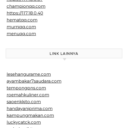
championqq.com
https://117.18.0.40
hematqq.com
murniqq.com
menuqq.com
LINK LAINNYA
lesehangurame.com
ayambakar7saudara.com
tempongpns.com
roemahkuliner.com
saoenkkito.com
handayaniprima.com
kampungmakan.com
luckycatck.com