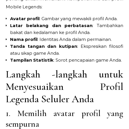
Mobile Legends:
Avatar profil
: Gambar yang mewakili profil Anda.
Latar belakang dan perbatasan
: Tambahkan
bakat dan kedalaman ke profil Anda.
Nama profil
: Identitas Anda dalam permainan.
Tanda tangan dan kutipan
: Ekspresikan filosofi
atau sikap game Anda.
Tampilan Statistik
: Sorot pencapaian game Anda.
Langkah -langkah untuk
Menyesuaikan Profil
Legenda Seluler Anda
1. Memilih avatar profil yang
sempurna