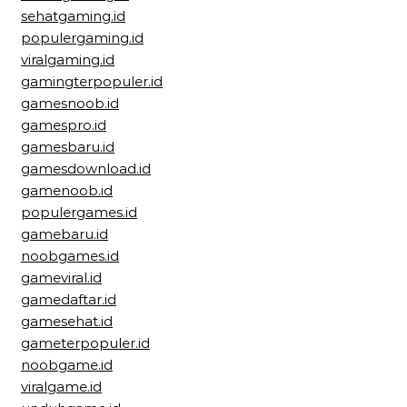
sehatgaming.id
populergaming.id
viralgaming.id
gamingterpopuler.id
gamesnoob.id
gamespro.id
gamesbaru.id
gamesdownload.id
gamenoob.id
populergames.id
gamebaru.id
noobgames.id
gameviral.id
gamedaftar.id
gamesehat.id
gameterpopuler.id
noobgame.id
viralgame.id