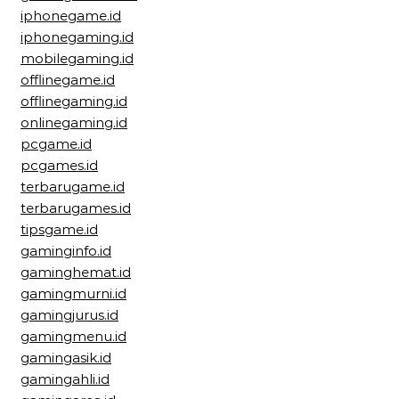
iphonegame.id
iphonegaming.id
mobilegaming.id
offlinegame.id
offlinegaming.id
onlinegaming.id
pcgame.id
pcgames.id
terbarugame.id
terbarugames.id
tipsgame.id
gaminginfo.id
gaminghemat.id
gamingmurni.id
gamingjurus.id
gamingmenu.id
gamingasik.id
gamingahli.id