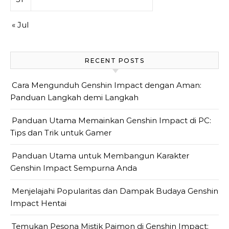
« Jul
RECENT POSTS
Cara Mengunduh Genshin Impact dengan Aman:
Panduan Langkah demi Langkah
Panduan Utama Memainkan Genshin Impact di PC:
Tips dan Trik untuk Gamer
Panduan Utama untuk Membangun Karakter
Genshin Impact Sempurna Anda
Menjelajahi Popularitas dan Dampak Budaya Genshin
Impact Hentai
Temukan Pesona Mistik Paimon di Genshin Impact: