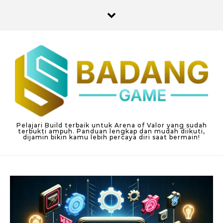
Skip to content
Pelajari Build terbaik untuk Arena of Valor yang sudah
terbukti ampuh. Panduan lengkap dan mudah diikuti,
dijamin bikin kamu lebih percaya diri saat bermain!