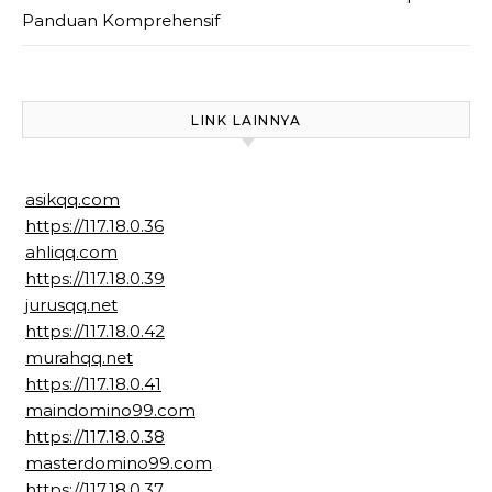
Panduan Komprehensif
LINK LAINNYA
asikqq.com
https://117.18.0.36
ahliqq.com
https://117.18.0.39
jurusqq.net
https://117.18.0.42
murahqq.net
https://117.18.0.41
maindomino99.com
https://117.18.0.38
masterdomino99.com
https://117.18.0.37