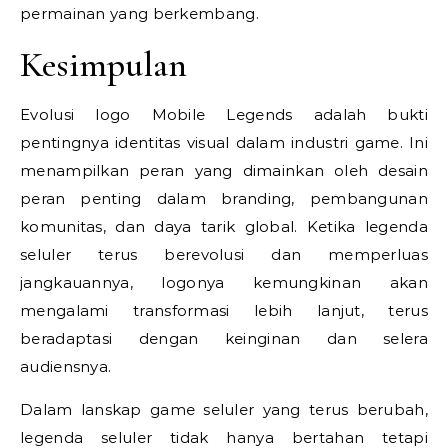
permainan yang berkembang.
Kesimpulan
Evolusi logo Mobile Legends adalah bukti
pentingnya identitas visual dalam industri game. Ini
menampilkan peran yang dimainkan oleh desain
peran penting dalam branding, pembangunan
komunitas, dan daya tarik global. Ketika legenda
seluler terus berevolusi dan memperluas
jangkauannya, logonya kemungkinan akan
mengalami transformasi lebih lanjut, terus
beradaptasi dengan keinginan dan selera
audiensnya.
Dalam lanskap game seluler yang terus berubah,
legenda seluler tidak hanya bertahan tetapi