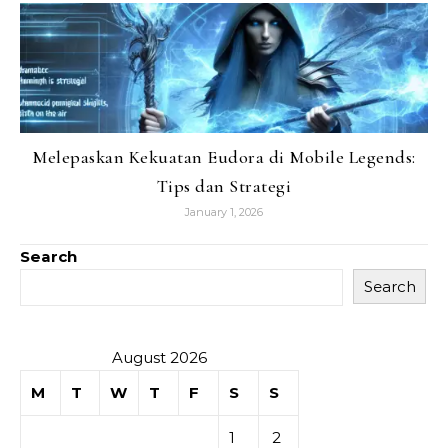
Melepaskan Kekuatan Eudora di Mobile Legends:
Tips dan Strategi
January 1, 2026
Search
Search
August 2026
M
T
W
T
F
S
S
1
2