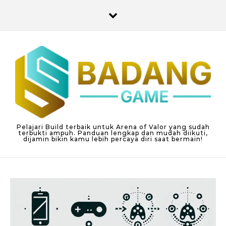
Skip to content
Pelajari Build terbaik untuk Arena of Valor yang sudah
terbukti ampuh. Panduan lengkap dan mudah diikuti,
dijamin bikin kamu lebih percaya diri saat bermain!