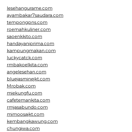
lesehangurame.com
ayambakar7saudara.com
tempongpns.com
roemahkuliner.com
saoenkkito.com
handayaniprima.com
kampungmakan.com
luckycatck.com
rmbakoelkita.com
angelesehan.com
bluejasminejkt.com
Mrobak.com
miekungfu.com
cafetemankita.com
rmjasabundo.com
mimoosajkt.com
kembangkawung.com
chungiwa.com