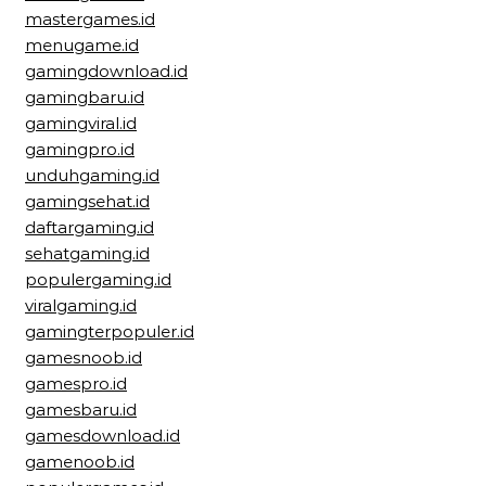
mastergames.id
menugame.id
gamingdownload.id
gamingbaru.id
gamingviral.id
gamingpro.id
unduhgaming.id
gamingsehat.id
daftargaming.id
sehatgaming.id
populergaming.id
viralgaming.id
gamingterpopuler.id
gamesnoob.id
gamespro.id
gamesbaru.id
gamesdownload.id
gamenoob.id