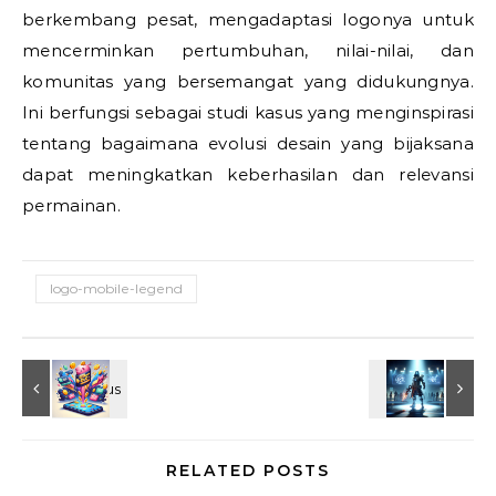
berkembang pesat, mengadaptasi logonya untuk
mencerminkan pertumbuhan, nilai-nilai, dan
komunitas yang bersemangat yang didukungnya.
Ini berfungsi sebagai studi kasus yang menginspirasi
tentang bagaimana evolusi desain yang bijaksana
dapat meningkatkan keberhasilan dan relevansi
permainan.
logo-mobile-legend
RELATED POSTS