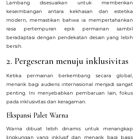
Lambang disesuaikan untuk memberikan
keseimbangan antara kekhasan dan estetika
modern, memastikan bahwa ia mempertahankan
rasa pertempuran epik permainan sambil
beradaptasi dengan pendekatan desain yang lebih
bersih.
2. Pergeseran menuju inklusivitas
Ketika permainan berkembang secara global,
menarik bagi audiens internasional menjadi sangat
penting. Ini menyebabkan pembaruan lain, fokus
pada inklusivitas dan keragaman.
Ekspansi Palet Warna
Warna dibuat lebih dinamis untuk menangkap
lingkungan yang inklusif dan menarik bagi basis