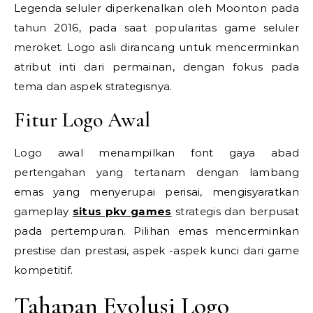
Legenda seluler diperkenalkan oleh Moonton pada
tahun 2016, pada saat popularitas game seluler
meroket. Logo asli dirancang untuk mencerminkan
atribut inti dari permainan, dengan fokus pada
tema dan aspek strategisnya.
Fitur Logo Awal
Logo awal menampilkan font gaya abad
pertengahan yang tertanam dengan lambang
emas yang menyerupai perisai, mengisyaratkan
gameplay
situs pkv games
strategis dan berpusat
pada pertempuran. Pilihan emas mencerminkan
prestise dan prestasi, aspek -aspek kunci dari game
kompetitif.
Tahapan Evolusi Logo