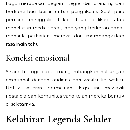
Logo merupakan bagian integral dari branding dan
berkontribusi besar untuk pengakuan. Saat para
pemain menggulir toko -toko aplikasi atau
menelusuri media sosial, logo yang berkesan dapat
menarik perhatian mereka dan membangkitkan
rasa ingin tahu.
Koneksi emosional
Selain itu, logo dapat mengembangkan hubungan
emosional dengan audiens dari waktu ke waktu.
Untuk veteran permainan, logo ini mewakili
nostalgia dan komunitas yang telah mereka bentuk
di sekitarnya.
Kelahiran Legenda Seluler