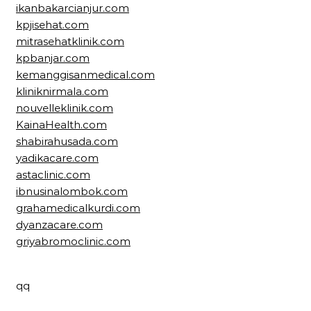
ikanbakarcianjur.com
kpjisehat.com
mitrasehatklinik.com
kpbanjar.com
kemanggisanmedical.com
kliniknirmala.com
nouvelleklinik.com
KainaHealth.com
shabirahusada.com
yadikacare.com
astaclinic.com
ibnusinalombok.com
grahamedicalkurdi.com
dyanzacare.com
griyabromoclinic.com
qq