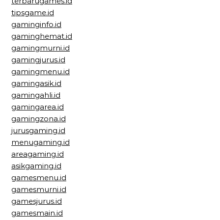
terbarugames.id
tipsgame.id
gaminginfo.id
gaminghemat.id
gamingmurni.id
gamingjurus.id
gamingmenu.id
gamingasik.id
gamingahli.id
gamingarea.id
gamingzona.id
jurusgaming.id
menugaming.id
areagaming.id
asikgaming.id
gamesmenu.id
gamesmurni.id
gamesjurus.id
gamesmain.id