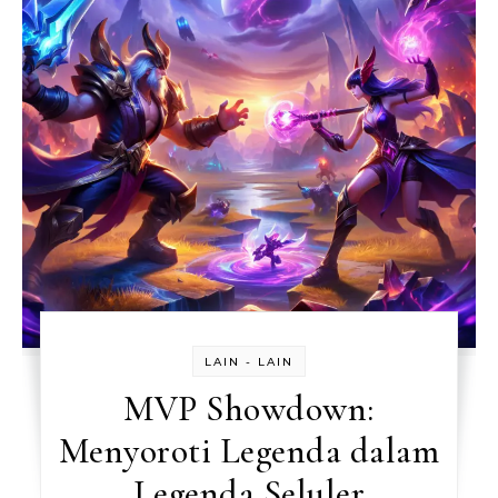
LAIN - LAIN
MVP Showdown:
Menyoroti Legenda dalam
Legenda Seluler