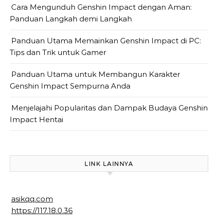
Cara Mengunduh Genshin Impact dengan Aman:
Panduan Langkah demi Langkah
Panduan Utama Memainkan Genshin Impact di PC:
Tips dan Trik untuk Gamer
Panduan Utama untuk Membangun Karakter
Genshin Impact Sempurna Anda
Menjelajahi Popularitas dan Dampak Budaya Genshin
Impact Hentai
LINK LAINNYA
asikqq.com
https://117.18.0.36