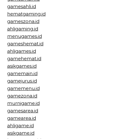
gamesahli.id
hematgaming.id
gameszona.id
ahligaming.id
menugames.id
gameshemat.id
ahligames.id
gamehemat.id
asikgames.id
gamemain.id
gamejurus.id
gamemenu.id
gamezona.id
murnigame.id
gamesarea.id
gamearea.id
ahligame.id
asikgame.id