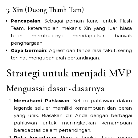
3.
Xin
(Duong Thanh Tam)
Pencapaian
: Sebagai pemain kunci untuk Flash
Team, keterampilan mekanis Xin yang luar biasa
telah membuatnya mendapatkan banyak
penghargaan.
Gaya bermain
: Agresif dan tanpa rasa takut, sering
terlihat mengubah arah pertandingan.
Strategi untuk menjadi MVP
Menguasai dasar -dasarnya
Memahami Pahlawan
: Setiap pahlawan dalam
legenda seluler memiliki kemampuan dan peran
yang unik. Biasakan diri Anda dengan berbagai
pahlawan untuk meningkatkan kemampuan
beradaptasi dalam pertandingan.
Peta kesadaran
: Pemain tingkat tinggi sering