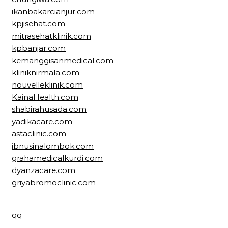
ikanbakarcianjur.com
kpjisehat.com
mitrasehatklinik.com
kpbanjar.com
kemanggisanmedical.com
kliniknirmala.com
nouvelleklinik.com
KainaHealth.com
shabirahusada.com
yadikacare.com
astaclinic.com
ibnusinalombok.com
grahamedicalkurdi.com
dyanzacare.com
griyabromoclinic.com
qq