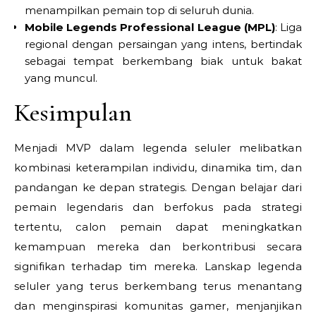
menampilkan pemain top di seluruh dunia.
Mobile Legends Professional League (MPL)
: Liga
regional dengan persaingan yang intens, bertindak
sebagai tempat berkembang biak untuk bakat
yang muncul.
Kesimpulan
Menjadi MVP dalam legenda seluler melibatkan
kombinasi keterampilan individu, dinamika tim, dan
pandangan ke depan strategis. Dengan belajar dari
pemain legendaris dan berfokus pada strategi
tertentu, calon pemain dapat meningkatkan
kemampuan mereka dan berkontribusi secara
signifikan terhadap tim mereka. Lanskap legenda
seluler yang terus berkembang terus menantang
dan menginspirasi komunitas gamer, menjanjikan