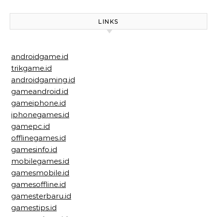
LINKS
androidgame.id
trikgame.id
androidgaming.id
gameandroid.id
gameiphone.id
iphonegames.id
gamepc.id
offlinegames.id
gamesinfo.id
mobilegames.id
gamesmobile.id
gamesoffline.id
gamesterbaru.id
gamestips.id