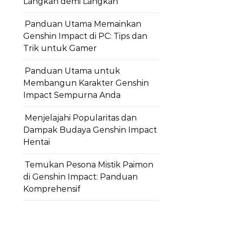
Langkah demi Langkah
Panduan Utama Memainkan
Genshin Impact di PC: Tips dan
Trik untuk Gamer
Panduan Utama untuk
Membangun Karakter Genshin
Impact Sempurna Anda
Menjelajahi Popularitas dan
Dampak Budaya Genshin Impact
Hentai
Temukan Pesona Mistik Paimon
di Genshin Impact: Panduan
Komprehensif