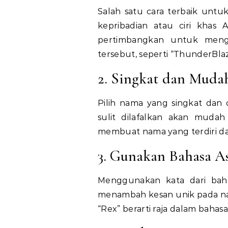
Salah satu cara terbaik unt
kepribadian atau ciri khas 
pertimbangkan untuk meng
tersebut, seperti “ThunderBla
2. Singkat dan Muda
Pilih nama yang singkat dan
sulit dilafalkan akan mudah
membuat nama yang terdiri dari
3. Gunakan Bahasa As
Menggunakan kata dari bahas
menambah kesan unik pada na
“Rex” berarti raja dalam bahasa