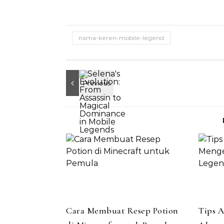
nama-keren-mobile-legend
Cara Membuat Resep Potion
Tips 