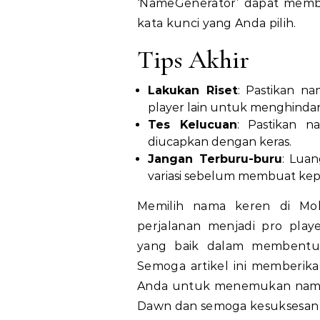
‘NameGenerator’ dapat membe
kata kunci yang Anda pilih.
Tips Akhir
Lakukan Riset
: Pastikan n
player lain untuk menghindar
Tes Kelucuan
: Pastikan n
diucapkan dengan keras.
Jangan Terburu-buru
: Lua
variasi sebelum membuat kep
Memilih nama keren di Mob
perjalanan menjadi pro pla
yang baik dalam membentuk 
Semoga artikel ini memberika
Anda untuk menemukan nama 
Dawn dan semoga kesuksesan s