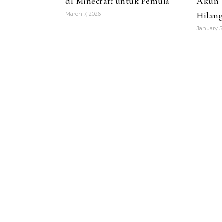
di Minecraft untuk Pemula
Akun 
Hilan
March 7, 2026
January 5