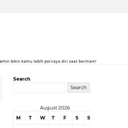
amin bikin kamu lebih percaya diri saat bermain!
Search
Search
August 2026
M
T
W
T
F
S
S