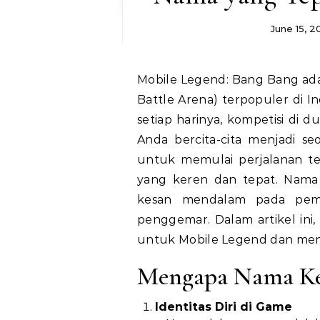
June 15, 2
Mobile Legend: Bang Bang adalah salah satu game MOBA (Multiplayer Online
Battle Arena) terpopuler di I
setiap harinya, kompetisi di d
Anda bercita-cita menjadi se
untuk memulai perjalanan t
yang keren dan tepat. Nam
kesan mendalam pada pemai
penggemar. Dalam artikel ini
untuk Mobile Legend dan meng
Mengapa Nama Ker
Identitas Diri di Game