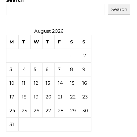
Search
Search
August 2026
M
T
W
T
F
S
S
1
2
3
4
5
6
7
8
9
10
11
12
13
14
15
16
17
18
19
20
21
22
23
24
25
26
27
28
29
30
31