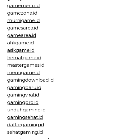
gamemenu.id
gamezona.id
murnigame.id
gamesarea.id
gamearea.id
ahligame.id
asikgame.id
hematgame.id
mastergames.id
menugame.id
gamingdownload.id
gamingbaru.id
gamingviral.id
gamingpro.id
unduhgaming.id
gamingsehat.id
daftargaming.id
sehatgaming.id