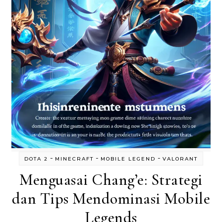
-
-
-
DOTA 2
MINECRAFT
MOBILE LEGEND
VALORANT
Menguasai Chang’e: Strategi
dan Tips Mendominasi Mobile
Legends