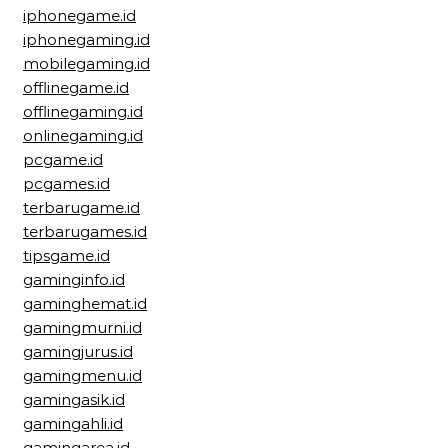
iphonegame.id
iphonegaming.id
mobilegaming.id
offlinegame.id
offlinegaming.id
onlinegaming.id
pcgame.id
pcgames.id
terbarugame.id
terbarugames.id
tipsgame.id
gaminginfo.id
gaminghemat.id
gamingmurni.id
gamingjurus.id
gamingmenu.id
gamingasik.id
gamingahli.id
gamingarea.id