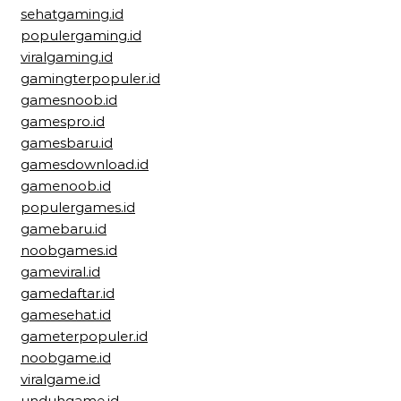
sehatgaming.id
populergaming.id
viralgaming.id
gamingterpopuler.id
gamesnoob.id
gamespro.id
gamesbaru.id
gamesdownload.id
gamenoob.id
populergames.id
gamebaru.id
noobgames.id
gameviral.id
gamedaftar.id
gamesehat.id
gameterpopuler.id
noobgame.id
viralgame.id
unduhgame.id