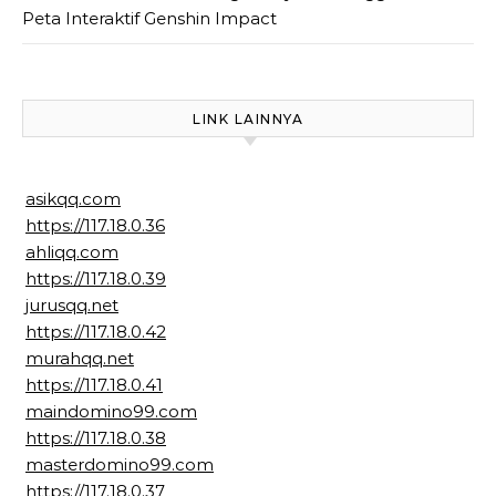
Peta Interaktif Genshin Impact
LINK LAINNYA
asikqq.com
https://117.18.0.36
ahliqq.com
https://117.18.0.39
jurusqq.net
https://117.18.0.42
murahqq.net
https://117.18.0.41
maindomino99.com
https://117.18.0.38
masterdomino99.com
https://117.18.0.37