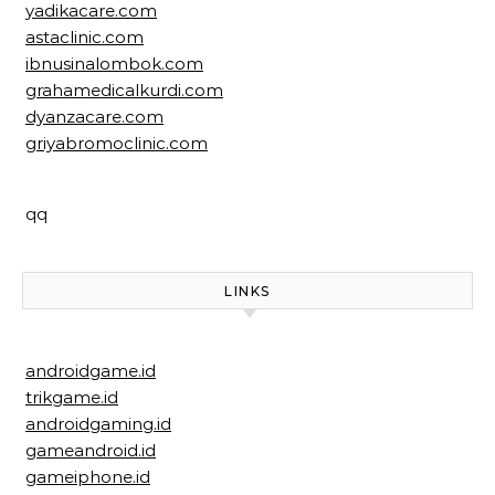
yadikacare.com
astaclinic.com
ibnusinalombok.com
grahamedicalkurdi.com
dyanzacare.com
griyabromoclinic.com
qq
LINKS
androidgame.id
trikgame.id
androidgaming.id
gameandroid.id
gameiphone.id