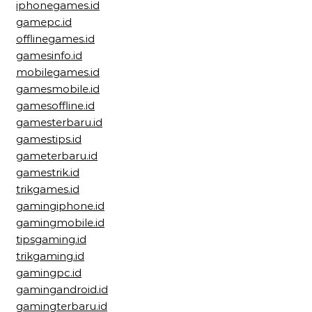
iphonegames.id
gamepc.id
offlinegames.id
gamesinfo.id
mobilegames.id
gamesmobile.id
gamesoffline.id
gamesterbaru.id
gamestips.id
gameterbaru.id
gamestrik.id
trikgames.id
gamingiphone.id
gamingmobile.id
tipsgaming.id
trikgaming.id
gamingpc.id
gamingandroid.id
gamingterbaru.id