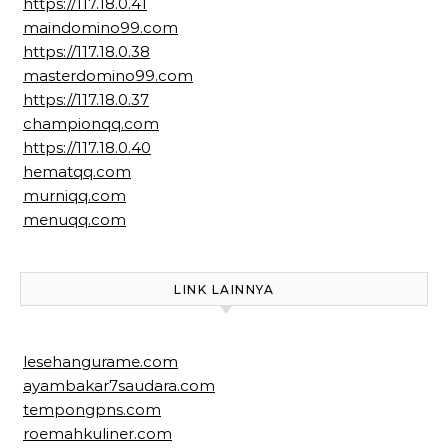
https://117.18.0.41
maindomino99.com
https://117.18.0.38
masterdomino99.com
https://117.18.0.37
championqq.com
https://117.18.0.40
hematqq.com
murniqq.com
menuqq.com
LINK LAINNYA
lesehangurame.com
ayambakar7saudara.com
tempongpns.com
roemahkuliner.com