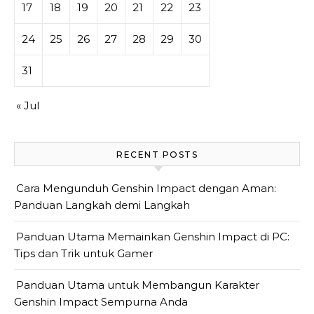
17
18
19
20
21
22
23
24
25
26
27
28
29
30
31
« Jul
RECENT POSTS
Cara Mengunduh Genshin Impact dengan Aman:
Panduan Langkah demi Langkah
Panduan Utama Memainkan Genshin Impact di PC:
Tips dan Trik untuk Gamer
Panduan Utama untuk Membangun Karakter
Genshin Impact Sempurna Anda