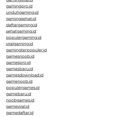
gamingpro.id
unduhgaming.id
gamingsehat.id
daftargaming.id
sehatgaming.id
populergaming.id
viralgaming.id
gamingterpopuler.id
gamesnoob.id
gamespro.id
gamesbaru.id
gamesdownload.id
gamenoob.id
populergames.id
gamebaru.id
noobgames.id
gameviral.id
gamedaftar.id