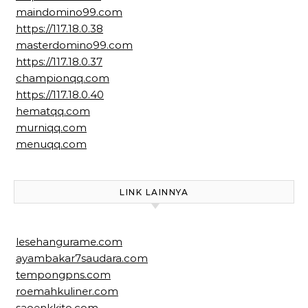
maindomino99.com
https://117.18.0.38
masterdomino99.com
https://117.18.0.37
championqq.com
https://117.18.0.40
hematqq.com
murniqq.com
menuqq.com
LINK LAINNYA
lesehangurame.com
ayambakar7saudara.com
tempongpns.com
roemahkuliner.com
saoenkkito.com