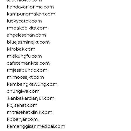
handayaniprima.com
kampungmakan.com
luckycatck.com
rmbakoelkita.com
angelesehan.com
bluejasminejkt.com
Mrobak.com
miekungfu.com
cafetemankita.com
rmjasabundo.com
mimoosajkt.com
kembangkawung.com
chungiwa.com
ikanbakarcianjur.com
kpjisehat.com
mitrasehatklinik.com
kpbanjar.com
kemanggisanmedical.com