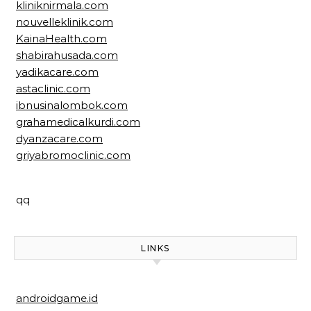
kliniknirmala.com
nouvelleklinik.com
KainaHealth.com
shabirahusada.com
yadikacare.com
astaclinic.com
ibnusinalombok.com
grahamedicalkurdi.com
dyanzacare.com
griyabromoclinic.com
qq
LINKS
androidgame.id