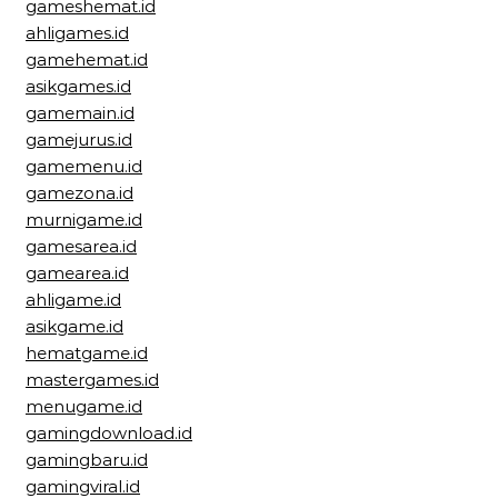
gameshemat.id
ahligames.id
gamehemat.id
asikgames.id
gamemain.id
gamejurus.id
gamemenu.id
gamezona.id
murnigame.id
gamesarea.id
gamearea.id
ahligame.id
asikgame.id
hematgame.id
mastergames.id
menugame.id
gamingdownload.id
gamingbaru.id
gamingviral.id