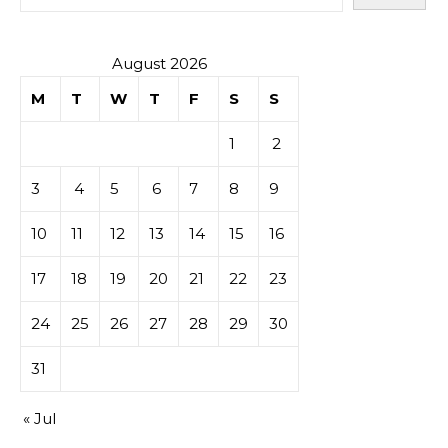
August 2026
M
T
W
T
F
S
S
1
2
3
4
5
6
7
8
9
10
11
12
13
14
15
16
17
18
19
20
21
22
23
24
25
26
27
28
29
30
31
« Jul