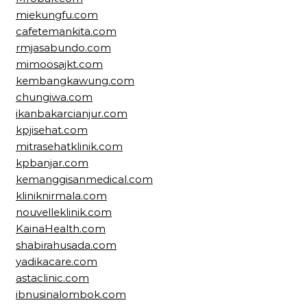
miekungfu.com
cafetemankita.com
rmjasabundo.com
mimoosajkt.com
kembangkawung.com
chungiwa.com
ikanbakarcianjur.com
kpjisehat.com
mitrasehatklinik.com
kpbanjar.com
kemanggisanmedical.com
kliniknirmala.com
nouvelleklinik.com
KainaHealth.com
shabirahusada.com
yadikacare.com
astaclinic.com
ibnusinalombok.com