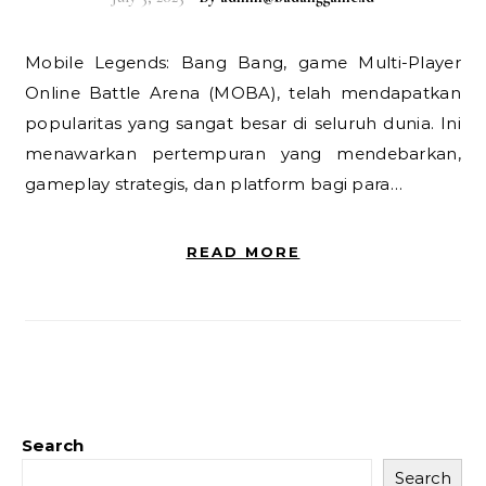
Mobile Legends: Bang Bang, game Multi-Player
Online Battle Arena (MOBA), telah mendapatkan
popularitas yang sangat besar di seluruh dunia. Ini
menawarkan pertempuran yang mendebarkan,
gameplay strategis, dan platform bagi para…
READ MORE
Search
Search