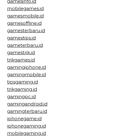
gamesinfo.id
mobilegames.id
gamesmobile.id
gamesoffline.id
gamesterbaru.id
gamestips.id
gameterbaru.id
gamestrik.id
trikgames.id
gamingiphone.id
gamingmobile.id
tipsgaming.id
trikgaming.id
gamingpc.id
gamingandroid.id
gamingterbaru.id
iphonegame.id
iphonegaming.id
mobilegaming.id