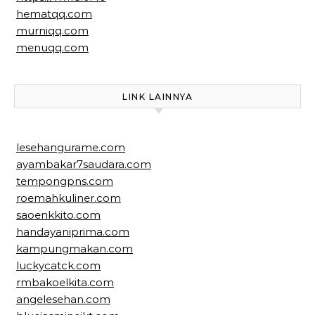
hematqq.com
murniqq.com
menuqq.com
LINK LAINNYA
lesehangurame.com
ayambakar7saudara.com
tempongpns.com
roemahkuliner.com
saoenkkito.com
handayaniprima.com
kampungmakan.com
luckycatck.com
rmbakoelkita.com
angelesehan.com