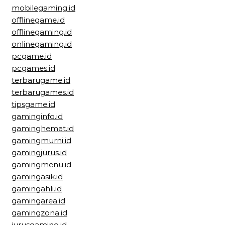
mobilegaming.id
offlinegame.id
offlinegaming.id
onlinegaming.id
pcgame.id
pcgames.id
terbarugame.id
terbarugames.id
tipsgame.id
gaminginfo.id
gaminghemat.id
gamingmurni.id
gamingjurus.id
gamingmenu.id
gamingasik.id
gamingahli.id
gamingarea.id
gamingzona.id
jurusgaming.id