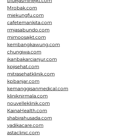
bluejasminejkt.com
Mrobak.com
miekungfu.com
cafetemankita.com
rmjasabundo.com
mimoosajkt.com
kembangkawung.com
chungiwa.com
ikanbakarcianjur.com
kpjisehat.com
mitrasehatklinik.com
kpbanjar.com
kemanggisanmedical.com
kliniknirmala.com
nouvelleklinik.com
KainaHealth.com
shabirahusada.com
yadikacare.com
astaclinic.com