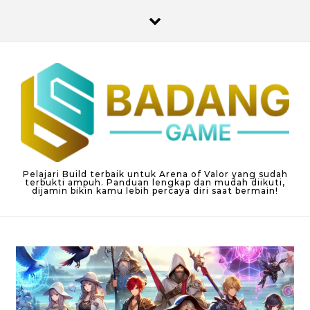
Skip to content
Pelajari Build terbaik untuk Arena of Valor yang sudah
terbukti ampuh. Panduan lengkap dan mudah diikuti,
dijamin bikin kamu lebih percaya diri saat bermain!