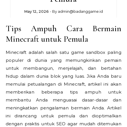
May 12, 2026
- By
admin@badanggame.id
Tips Ampuh Cara Bermain
Minecraft untuk Pemula
Minecraft adalah salah satu game sandbox paling
populer di dunia yang memungkinkan pemain
untuk membangun, menjelajah, dan bertahan
hidup dalam dunia blok yang luas. Jika Anda baru
memulai petualangan di Minecraft, artikel ini akan
memberikan beberapa tips ampuh untuk
membantu Anda menguasai dasar-dasar dan
meningkatkan pengalaman bermain Anda. Artikel
ini dirancang untuk pemula dan dioptimalkan
dengan praktis untuk SEO agar mudah ditemukan