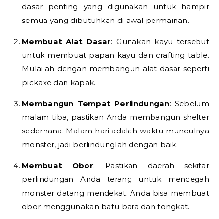
dasar penting yang digunakan untuk hampir
semua yang dibutuhkan di awal permainan.
Membuat Alat Dasar
: Gunakan kayu tersebut
untuk membuat papan kayu dan crafting table.
Mulailah dengan membangun alat dasar seperti
pickaxe dan kapak.
Membangun Tempat Perlindungan
: Sebelum
malam tiba, pastikan Anda membangun shelter
sederhana. Malam hari adalah waktu munculnya
monster, jadi berlindunglah dengan baik.
Membuat Obor
: Pastikan daerah sekitar
perlindungan Anda terang untuk mencegah
monster datang mendekat. Anda bisa membuat
obor menggunakan batu bara dan tongkat.