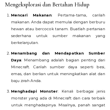
Mengeksplorasi dan Bertahan Hidup
Mencari Makanan
: Pertama-tama, carilah
makanan. Anda dapat memulai dengan berburu
hewan atau bercocok tanam. Buatlah pertanian
sederhana untuk sumber makanan yang
berkelanjutan.
Menambang dan Mendapatkan Sumber
Daya
: Menambang adalah bagian penting dari
Minecraft. Carilah sumber daya seperti besi,
emas, dan berlian untuk meningkatkan alat dan
baju zirah Anda.
Menghadapi Monster
: Kenali berbagai jenis
monster yang ada di Minecraft dan cara terbaik
untuk menghadapinya. Misalnya, panah sangat