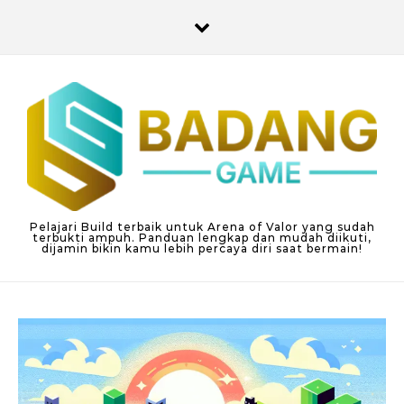
Skip to content
Pelajari Build terbaik untuk Arena of Valor yang sudah
terbukti ampuh. Panduan lengkap dan mudah diikuti,
dijamin bikin kamu lebih percaya diri saat bermain!