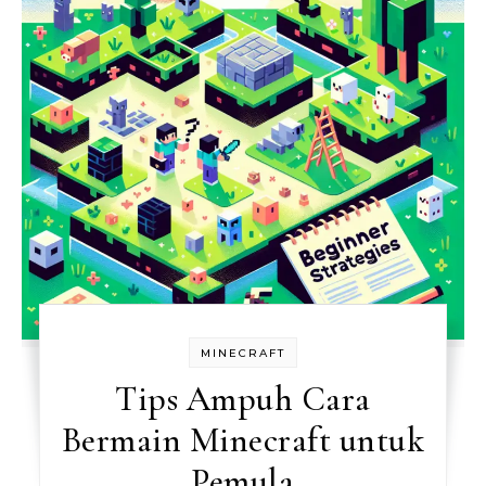
MINECRAFT
Tips Ampuh Cara
Bermain Minecraft untuk
Pemula