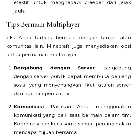
efektif untuk menghadapi creeper dari jarak
jauh.
Tips Bermain Multiplayer
Jika Anda tertarik bermain dengan teman atau
komunitas lain, Minecraft juga menyediakan opsi
untuk permainan multiplayer:
Bergabung dengan Server
: Bergabung
dengan server publik dapat membuka peluang
sosial yang menyenangkan. Ikuti aturan server
dan hormati pemain lain.
Komunikasi
: Pastikan Anda menggunakan
komunikasi yang baik saat bermain dalam tim.
Koordinasi dan kerja sama sangat penting dalam
mencapai tujuan bersama.