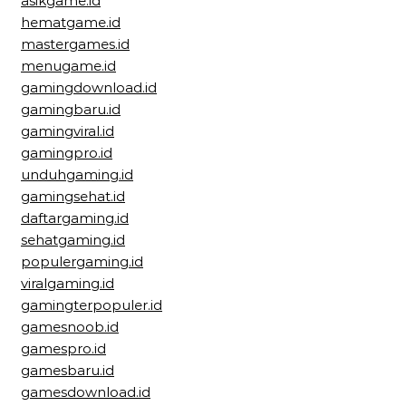
asikgame.id
hematgame.id
mastergames.id
menugame.id
gamingdownload.id
gamingbaru.id
gamingviral.id
gamingpro.id
unduhgaming.id
gamingsehat.id
daftargaming.id
sehatgaming.id
populergaming.id
viralgaming.id
gamingterpopuler.id
gamesnoob.id
gamespro.id
gamesbaru.id
gamesdownload.id