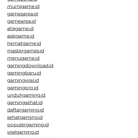
murnigame.id
gamesarea.id
gamearea.id
ahligame.id
asikgame.id
hematgame.id
mastergames.id
menugame.id
gamingdownload.id
gamingbaru.id
gamingviral.id
gamingpro.id
unduhgaming.id
gamingsehat.id
daftargaming.id
sehatgaming.id
populergaming.id
viralgaming.id