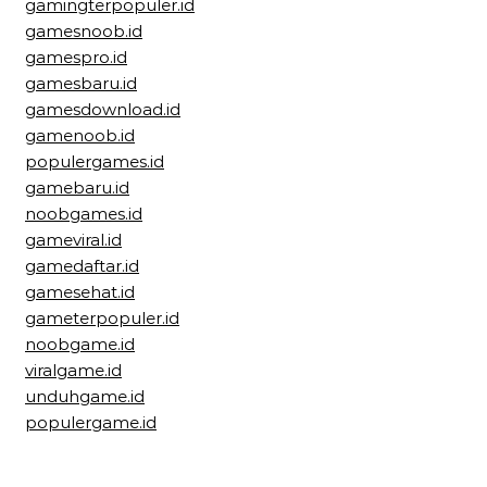
gamingterpopuler.id
gamesnoob.id
gamespro.id
gamesbaru.id
gamesdownload.id
gamenoob.id
populergames.id
gamebaru.id
noobgames.id
gameviral.id
gamedaftar.id
gamesehat.id
gameterpopuler.id
noobgame.id
viralgame.id
unduhgame.id
populergame.id