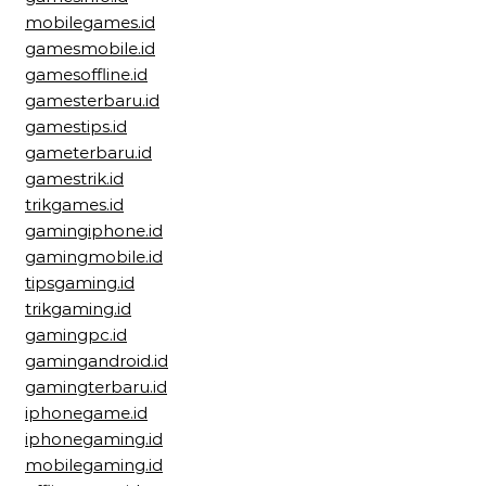
mobilegames.id
gamesmobile.id
gamesoffline.id
gamesterbaru.id
gamestips.id
gameterbaru.id
gamestrik.id
trikgames.id
gamingiphone.id
gamingmobile.id
tipsgaming.id
trikgaming.id
gamingpc.id
gamingandroid.id
gamingterbaru.id
iphonegame.id
iphonegaming.id
mobilegaming.id