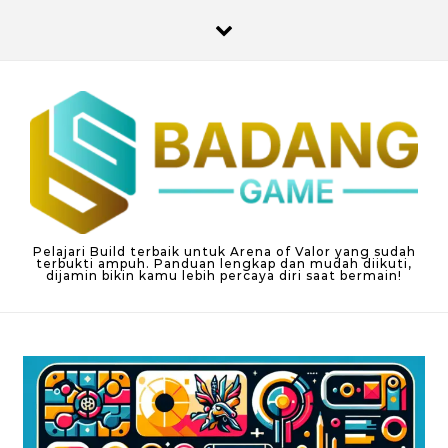
Skip to content
Pelajari Build terbaik untuk Arena of Valor yang sudah
terbukti ampuh. Panduan lengkap dan mudah diikuti,
dijamin bikin kamu lebih percaya diri saat bermain!