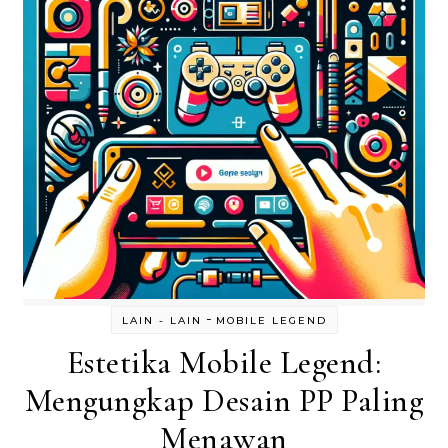
-
LAIN - LAIN
MOBILE LEGEND
Estetika Mobile Legend:
Mengungkap Desain PP Paling
Menawan