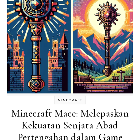
MINECRAFT
Minecraft Mace: Melepaskan
Kekuatan Senjata Abad
Pertengahan dalam Game