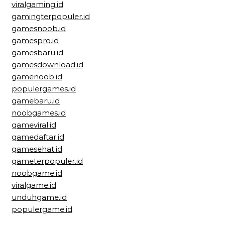
viralgaming.id
gamingterpopuler.id
gamesnoob.id
gamespro.id
gamesbaru.id
gamesdownload.id
gamenoob.id
populergames.id
gamebaru.id
noobgames.id
gameviral.id
gamedaftar.id
gamesehat.id
gameterpopuler.id
noobgame.id
viralgame.id
unduhgame.id
populergame.id