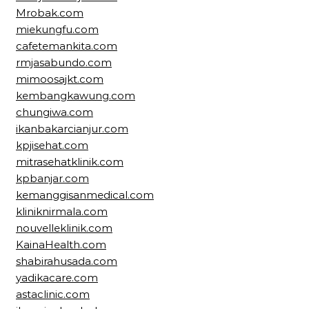
Mrobak.com
miekungfu.com
cafetemankita.com
rmjasabundo.com
mimoosajkt.com
kembangkawung.com
chungiwa.com
ikanbakarcianjur.com
kpjisehat.com
mitrasehatklinik.com
kpbanjar.com
kemanggisanmedical.com
kliniknirmala.com
nouvelleklinik.com
KainaHealth.com
shabirahusada.com
yadikacare.com
astaclinic.com