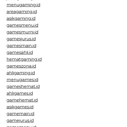
menugaming.id
areagaming.id
asikgaming.id
gamesmenu.id
gamesmurni.id
gamesjurus.id
gamesmain.id
gamesahli.id
hematgaming.id
gameszona.id
ahligaming.id
menugames.id
gameshemat.id
ahligames.id
gamehemat.id
asikgames.id
gamemain.id
gamejurus.id