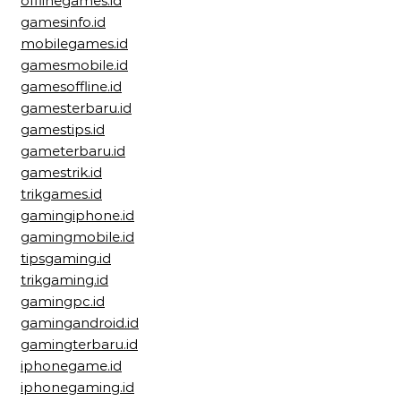
offlinegames.id
gamesinfo.id
mobilegames.id
gamesmobile.id
gamesoffline.id
gamesterbaru.id
gamestips.id
gameterbaru.id
gamestrik.id
trikgames.id
gamingiphone.id
gamingmobile.id
tipsgaming.id
trikgaming.id
gamingpc.id
gamingandroid.id
gamingterbaru.id
iphonegame.id
iphonegaming.id