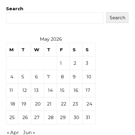
Search
Search
May 2026
M
T
W
T
F
S
S
1
2
3
4
5
6
7
8
9
10
11
12
13
14
15
16
17
18
19
20
21
22
23
24
25
26
27
28
29
30
31
« Apr
Jun »