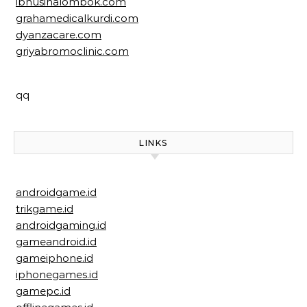
ibnusinalombok.com
grahamedicalkurdi.com
dyanzacare.com
griyabromoclinic.com
qq
LINKS
androidgame.id
trikgame.id
androidgaming.id
gameandroid.id
gameiphone.id
iphonegames.id
gamepc.id