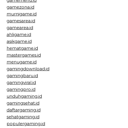
gamemenu.id
gamezona.id
murnigame.id
gamesarea.id
gamearea.id
ahligame.id
asikgame.id
hematgame.id
mastergames.id
menugame.id
gamingdownload.id
gamingbaru.id
gamingviral.id
gamingpro.id
unduhgaming.id
gamingsehat.id
daftargaming.id
sehatgaming.id
populergaming.id