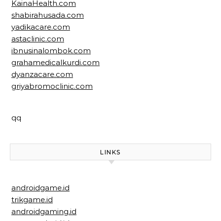
KainaHealth.com
shabirahusada.com
yadikacare.com
astaclinic.com
ibnusinalombok.com
grahamedicalkurdi.com
dyanzacare.com
griyabromoclinic.com
qq
LINKS
androidgame.id
trikgame.id
androidgaming.id