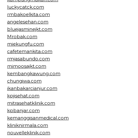
luckycatck.com
rmbakoelkita.com
angelesehan.com
bluejasminejkt.com
Mrobak.com
miekungfu.com
cafetemankita.com
rmjasabundo.com
mimoosajkt.com
kembangkawung.com
chungiwa.com
ikanbakarcianjur.com
kpjisehat.com
mitrasehatklinik.com
kpbanjar.com
kemanggisanmedical.com
kliniknirmala.com
nouvelleklinik.com