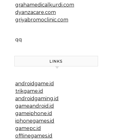
grahamedicalkurdi.com
dyanzacare.com
griyabromoclinic.com
qq
LINKS
androidgame.id
trikgame.id
androidgaming.id
gameandroid.id
gameiphone.id
iphonegames.id
gamepc.id
offlinegames.id