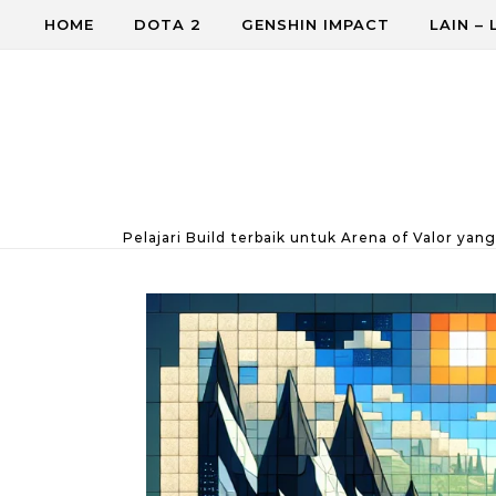
Skip to content
HOME
DOTA 2
GENSHIN IMPACT
LAIN – 
Pelajari Build terbaik untuk Arena of Valor yan