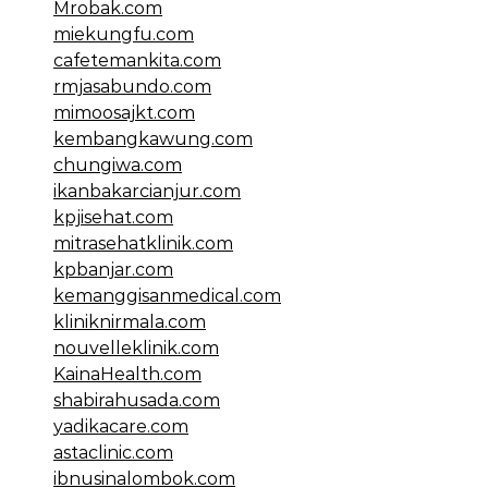
Mrobak.com
miekungfu.com
cafetemankita.com
rmjasabundo.com
mimoosajkt.com
kembangkawung.com
chungiwa.com
ikanbakarcianjur.com
kpjisehat.com
mitrasehatklinik.com
kpbanjar.com
kemanggisanmedical.com
kliniknirmala.com
nouvelleklinik.com
KainaHealth.com
shabirahusada.com
yadikacare.com
astaclinic.com
ibnusinalombok.com