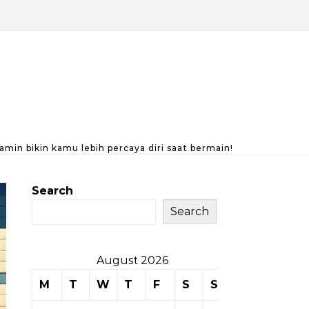
amin bikin kamu lebih percaya diri saat bermain!
Search
Search
August 2026
M
T
W
T
F
S
S