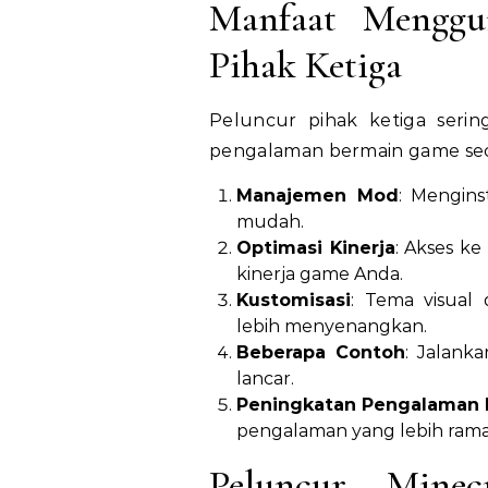
Manfaat Menggu
Pihak Ketiga
Peluncur pihak ketiga serin
pengalaman bermain game sec
Manajemen Mod
: Mengin
mudah.
Optimasi Kinerja
: Akses k
kinerja game Anda.
Kustomisasi
: Tema visua
lebih menyenangkan.
Beberapa Contoh
: Jalank
lancar.
Peningkatan Pengalaman
pengalaman yang lebih ram
Peluncur Minec