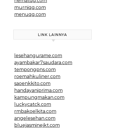
hematqq.com
murniqq.com
menuqq.com
LINK LAINNYA
lesehangurame.com
ayambakar7saudara.com
tempongpns.com
roemahkuliner.com
saoenkkito.com
handayaniprima.com
kampungmakan.com
luckycatck.com
rmbakoelkita.com
angelesehan.com
bluejasminejkt.com