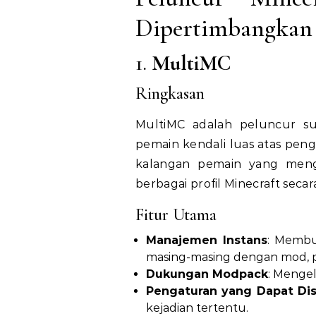
Dipertimbangkan
1.
MultiMC
Ringkasan
MultiMC adalah peluncur s
pemain kendali luas atas peng
kalangan pemain yang men
berbagai profil Minecraft secara
Fitur Utama
Manajemen Instans
: Membu
masing-masing dengan mod, pe
Dukungan Modpack
: Menge
Pengaturan yang Dapat Di
kejadian tertentu.