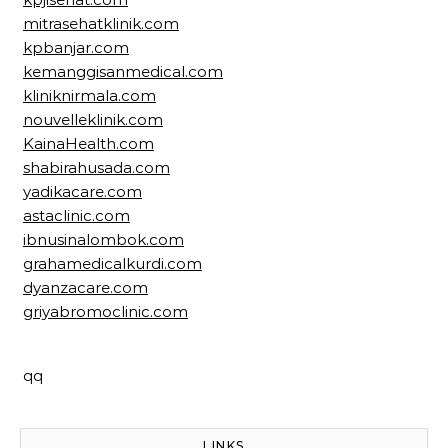
mitrasehatklinik.com
kpbanjar.com
kemanggisanmedical.com
kliniknirmala.com
nouvelleklinik.com
KainaHealth.com
shabirahusada.com
yadikacare.com
astaclinic.com
ibnusinalombok.com
grahamedicalkurdi.com
dyanzacare.com
griyabromoclinic.com
qq
LINKS