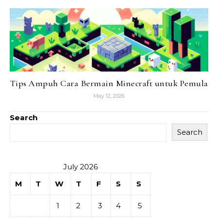
Tips Ampuh Cara Bermain Minecraft untuk Pemula
May 12, 2026
Search
Search
July 2026
M
T
W
T
F
S
S
1
2
3
4
5