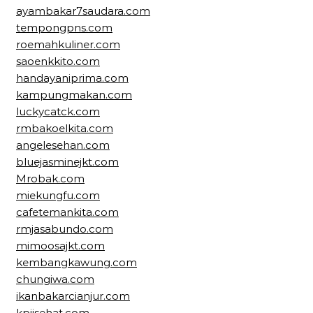
ayambakar7saudara.com
tempongpns.com
roemahkuliner.com
saoenkkito.com
handayaniprima.com
kampungmakan.com
luckycatck.com
rmbakoelkita.com
angelesehan.com
bluejasminejkt.com
Mrobak.com
miekungfu.com
cafetemankita.com
rmjasabundo.com
mimoosajkt.com
kembangkawung.com
chungiwa.com
ikanbakarcianjur.com
kpjisehat.com