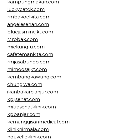
kampungmakan.com
luckycatck.com
rmbakoelkita.com
angelesehan.com
bluejasminejkt.com
Mrobak.com
miekungfu.com
cafetemankita.com
rmjasabundo.com
mimoosajkt.com
kembangkawung.com
chungiwa.com
ikanbakarcianjur.com
kpjisehat.com
mitrasehatklinik.com
kpbanjar.com
kemanggisanmedical.com
kliniknirmala.com
nouvelleklinik.com