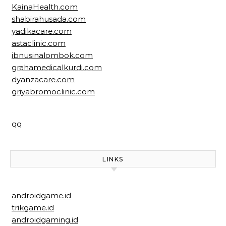
KainaHealth.com
shabirahusada.com
yadikacare.com
astaclinic.com
ibnusinalombok.com
grahamedicalkurdi.com
dyanzacare.com
griyabromoclinic.com
qq
LINKS
androidgame.id
trikgame.id
androidgaming.id