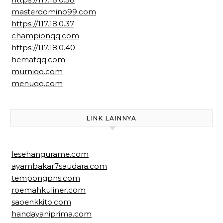
masterdomino99.com
https://117.18.0.37
championqq.com
https://117.18.0.40
hematqq.com
murniqq.com
menuqq.com
LINK LAINNYA
lesehangurame.com
ayambakar7saudara.com
tempongpns.com
roemahkuliner.com
saoenkkito.com
handayaniprima.com