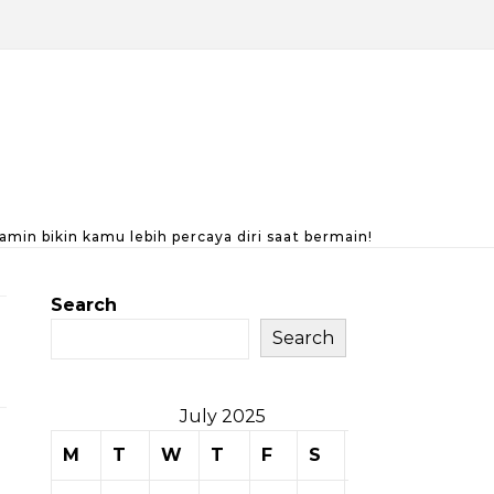
amin bikin kamu lebih percaya diri saat bermain!
Search
Search
July 2025
M
T
W
T
F
S
S