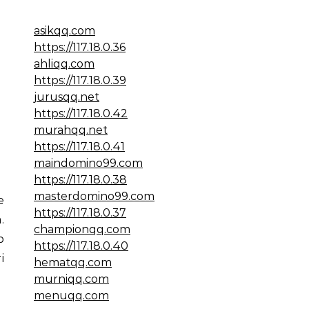
asikqq.com
https://117.18.0.36
ahliqq.com
https://117.18.0.39
jurusqq.net
https://117.18.0.42
murahqq.net
https://117.18.0.41
maindomino99.com
https://117.18.0.38
masterdomino99.com
https://117.18.0.37
.
championqq.com
p
https://117.18.0.40
i
hematqq.com
murniqq.com
menuqq.com