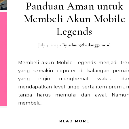
Panduan Aman untuk
Membeli Akun Mobile
Legends
July 4, 2025
- By
admin@badanggame.id
Membeli akun Mobile Legends menjadi tren
yang semakin populer di kalangan pemai
yang ingin menghemat waktu da
mendapatkan level tinggi serta item premiu
tanpa harus memulai dari awal. Namun
membeli…
READ MORE