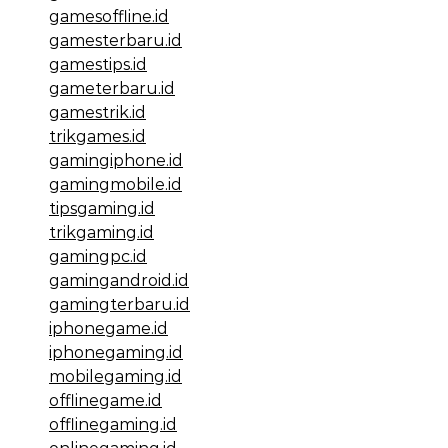
gamesoffline.id
gamesterbaru.id
gamestips.id
gameterbaru.id
gamestrik.id
trikgames.id
gamingiphone.id
gamingmobile.id
tipsgaming.id
trikgaming.id
gamingpc.id
gamingandroid.id
gamingterbaru.id
iphonegame.id
iphonegaming.id
mobilegaming.id
offlinegame.id
offlinegaming.id