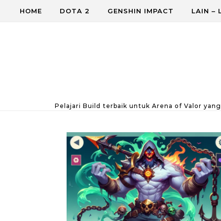
Skip to content
HOME
DOTA 2
GENSHIN IMPACT
LAIN – 
Pelajari Build terbaik untuk Arena of Valor yan