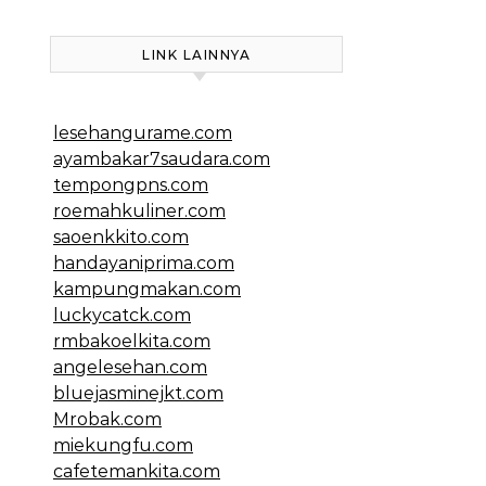
LINK LAINNYA
lesehangurame.com
ayambakar7saudara.com
tempongpns.com
roemahkuliner.com
saoenkkito.com
handayaniprima.com
kampungmakan.com
luckycatck.com
rmbakoelkita.com
angelesehan.com
bluejasminejkt.com
Mrobak.com
miekungfu.com
cafetemankita.com