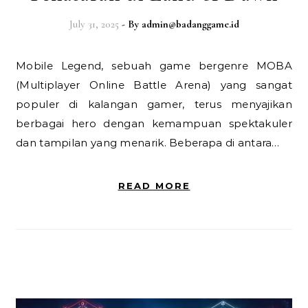
July 31, 2025
- By
admin@badanggame.id
Mobile Legend, sebuah game bergenre MOBA
(Multiplayer Online Battle Arena) yang sangat
populer di kalangan gamer, terus menyajikan
berbagai hero dengan kemampuan spektakuler
dan tampilan yang menarik. Beberapa di antara…
READ MORE