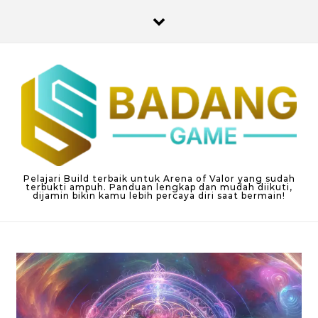
Skip to content
Pelajari Build terbaik untuk Arena of Valor yang sudah
terbukti ampuh. Panduan lengkap dan mudah diikuti,
dijamin bikin kamu lebih percaya diri saat bermain!