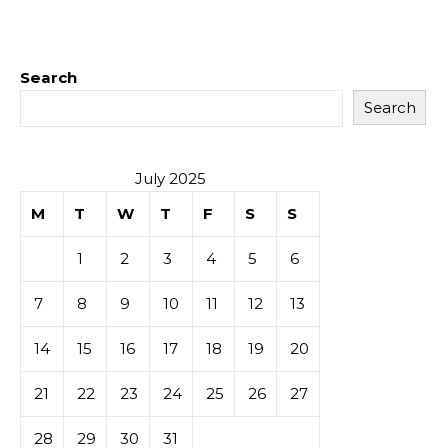
Search
Search
July 2025
M
T
W
T
F
S
S
1
2
3
4
5
6
7
8
9
10
11
12
13
14
15
16
17
18
19
20
21
22
23
24
25
26
27
28
29
30
31