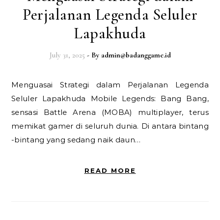
Perjalanan Legenda Seluler
Lapakhuda
July 31, 2025
- By
admin@badanggame.id
Menguasai Strategi dalam Perjalanan Legenda
Seluler Lapakhuda Mobile Legends: Bang Bang,
sensasi Battle Arena (MOBA) multiplayer, terus
memikat gamer di seluruh dunia. Di antara bintang
-bintang yang sedang naik daun…
READ MORE