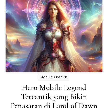
MOBILE LEGEND
Hero Mobile Legend
Tercantik yang Bikin
Penasaran di Land of Dawn