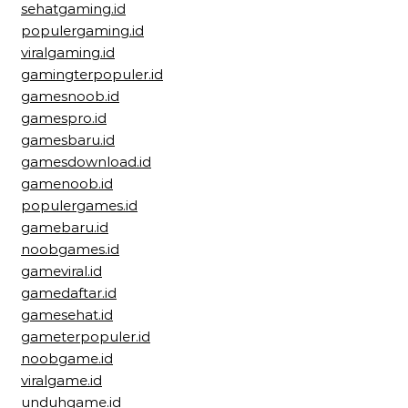
sehatgaming.id
populergaming.id
viralgaming.id
gamingterpopuler.id
gamesnoob.id
gamespro.id
gamesbaru.id
gamesdownload.id
gamenoob.id
populergames.id
gamebaru.id
noobgames.id
gameviral.id
gamedaftar.id
gamesehat.id
gameterpopuler.id
noobgame.id
viralgame.id
unduhgame.id