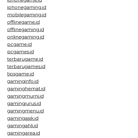
iphonegaming.id
mobilegaming.id
offlinegame.id
offlinegaming.id
onlinegaming.id
pcgame.id
pcgames.id
terbarugame.id
terbarugames.id
tipsgame.id
gaminginfo.id
gaminghemat.id
gamingmurni.id
gamingjurus.id
gamingmenu.id
gamingasik.id
gamingahli.id
gamingarea.id