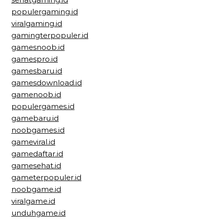
populergaming.id
viralgaming.id
gamingterpopuler.id
gamesnoob.id
gamespro.id
gamesbaru.id
gamesdownload.id
gamenoob.id
populergames.id
gamebaru.id
noobgames.id
gameviral.id
gamedaftar.id
gamesehat.id
gameterpopuler.id
noobgame.id
viralgame.id
unduhgame.id