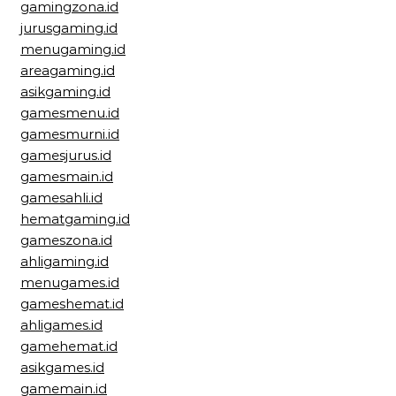
gamingzona.id
jurusgaming.id
menugaming.id
areagaming.id
asikgaming.id
gamesmenu.id
gamesmurni.id
gamesjurus.id
gamesmain.id
gamesahli.id
hematgaming.id
gameszona.id
ahligaming.id
menugames.id
gameshemat.id
ahligames.id
gamehemat.id
asikgames.id
gamemain.id