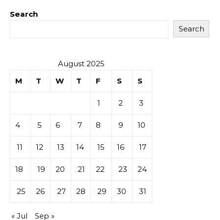
Search
Search
August 2025
M
T
W
T
F
S
S
1
2
3
4
5
6
7
8
9
10
11
12
13
14
15
16
17
18
19
20
21
22
23
24
25
26
27
28
29
30
31
« Jul
Sep »