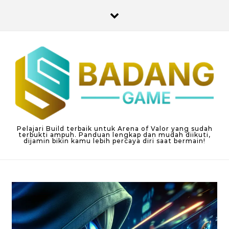
Skip to content
Pelajari Build terbaik untuk Arena of Valor yang sudah
terbukti ampuh. Panduan lengkap dan mudah diikuti,
dijamin bikin kamu lebih percaya diri saat bermain!