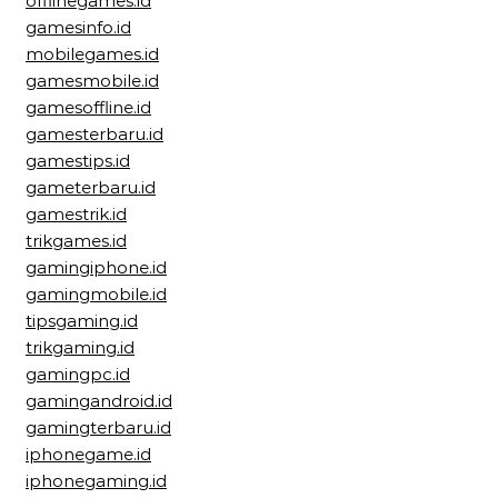
offlinegames.id
gamesinfo.id
mobilegames.id
gamesmobile.id
gamesoffline.id
gamesterbaru.id
gamestips.id
gameterbaru.id
gamestrik.id
trikgames.id
gamingiphone.id
gamingmobile.id
tipsgaming.id
trikgaming.id
gamingpc.id
gamingandroid.id
gamingterbaru.id
iphonegame.id
iphonegaming.id