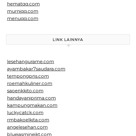
hematqq.com
murniqq.com
menuqq.com
LINK LAINNYA
lesehangurame.com
ayambakar7saudara.com
tempongpns.com
roemahkuliner.com
saoenkkito.com
handayaniprima.com
kampungmakan.com
luckycatck.com
rmbakoelkita.com
angelesehan.com
bluejasminejkt.com