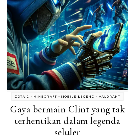
-
-
-
DOTA 2
MINECRAFT
MOBILE LEGEND
VALORANT
Gaya bermain Clint yang tak
terhentikan dalam legenda
seluler