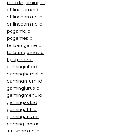
mobilegaming.id
offlinegame.id
offlinegaming.id
onlinegaming.id
pcgame.id
pcgames.id
terbarugame.id
terbarugames.id
tipsgame.id
gaminginfo.id
gaminghemat.id
gamingmurni.id
gamingjurus.id
gamingmenu.id
gamingasik.id
gamingahli.id
gamingarea.id
gamingzona.id
jurusgaming.id