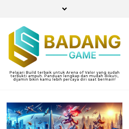
Skip to content
Pelajari Build terbaik untuk Arena of Valor yang sudah
terbukti ampuh. Panduan lengkap dan mudah diikuti,
dijamin bikin kamu lebih percaya diri saat bermain!