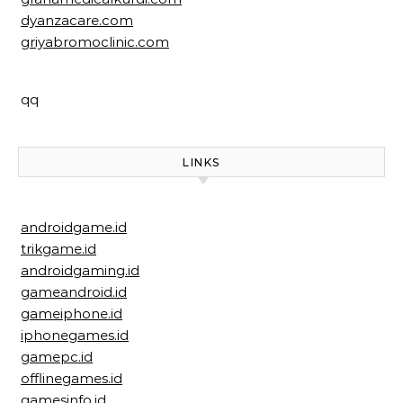
dyanzacare.com
griyabromoclinic.com
qq
LINKS
androidgame.id
trikgame.id
androidgaming.id
gameandroid.id
gameiphone.id
iphonegames.id
gamepc.id
offlinegames.id
gamesinfo.id