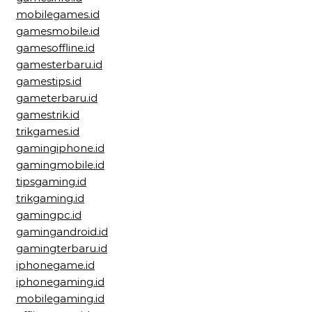
mobilegames.id
gamesmobile.id
gamesoffline.id
gamesterbaru.id
gamestips.id
gameterbaru.id
gamestrik.id
trikgames.id
gamingiphone.id
gamingmobile.id
tipsgaming.id
trikgaming.id
gamingpc.id
gamingandroid.id
gamingterbaru.id
iphonegame.id
iphonegaming.id
mobilegaming.id