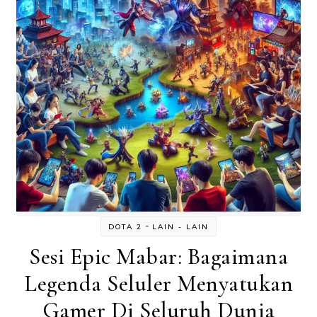
-
DOTA 2
LAIN - LAIN
Sesi Epic Mabar: Bagaimana
Legenda Seluler Menyatukan
Gamer Di Seluruh Dunia