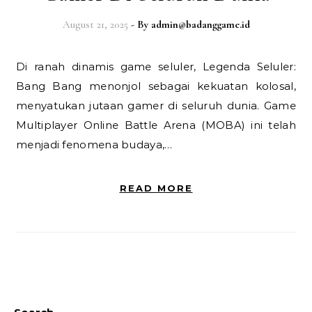
August 21, 2025
- By
admin@badanggame.id
Di ranah dinamis game seluler, Legenda Seluler:
Bang Bang menonjol sebagai kekuatan kolosal,
menyatukan jutaan gamer di seluruh dunia. Game
Multiplayer Online Battle Arena (MOBA) ini telah
menjadi fenomena budaya,…
READ MORE