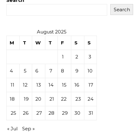
Search
Search
August 2025
M
T
W
T
F
S
S
1
2
3
4
5
6
7
8
9
10
11
12
13
14
15
16
17
18
19
20
21
22
23
24
25
26
27
28
29
30
31
« Jul
Sep »