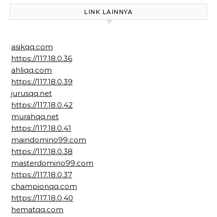
LINK LAINNYA
asikqq.com
https://117.18.0.36
ahliqq.com
https://117.18.0.39
jurusqq.net
https://117.18.0.42
murahqq.net
https://117.18.0.41
maindomino99.com
https://117.18.0.38
masterdomino99.com
https://117.18.0.37
championqq.com
https://117.18.0.40
hematqq.com