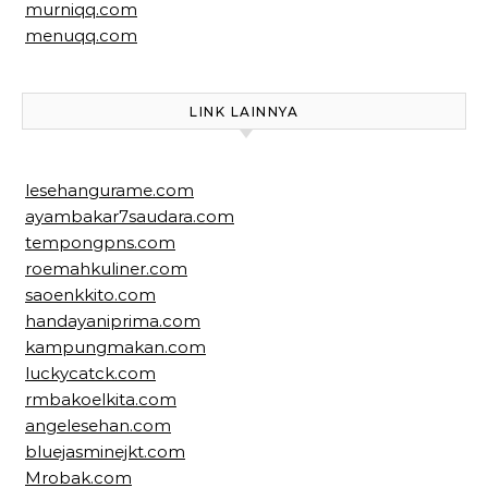
murniqq.com
menuqq.com
LINK LAINNYA
lesehangurame.com
ayambakar7saudara.com
tempongpns.com
roemahkuliner.com
saoenkkito.com
handayaniprima.com
kampungmakan.com
luckycatck.com
rmbakoelkita.com
angelesehan.com
bluejasminejkt.com
Mrobak.com