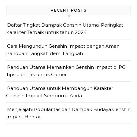
RECENT POSTS
Daftar Tingkat Dampak Genshin Utama: Peringkat
Karakter Terbaik untuk tahun 2024
Cara Mengunduh Genshin Impact dengan Aman:
Panduan Langkah demi Langkah
Panduan Utama Memainkan Genshin Impact di PC:
Tips dan Trik untuk Gamer
Panduan Utama untuk Membangun Karakter
Genshin Impact Sempurna Anda
Menjelajahi Popularitas dan Dampak Budaya Genshin
Impact Hentai