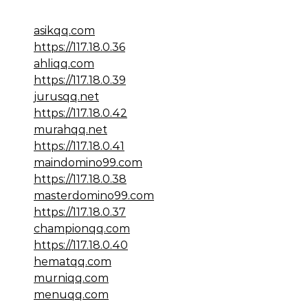
asikqq.com
https://117.18.0.36
ahliqq.com
https://117.18.0.39
jurusqq.net
https://117.18.0.42
murahqq.net
https://117.18.0.41
maindomino99.com
https://117.18.0.38
masterdomino99.com
https://117.18.0.37
championqq.com
https://117.18.0.40
hematqq.com
murniqq.com
menuqq.com