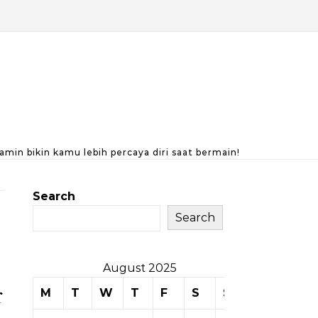
amin bikin kamu lebih percaya diri saat bermain!
Search
Search
August 2025
r
M
T
W
T
F
S
S