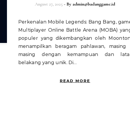
August 27, 2025
- By
admin@badanggame.id
Perkenalan Mobile Legends: Bang Bang, game
Multiplayer Online Battle Arena (MOBA) yan
populer yang dikembangkan oleh Moonton
menampilkan beragam pahlawan, masing 
masing dengan kemampuan dan lata
belakang yang unik. Di…
READ MORE