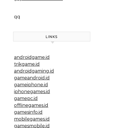
qq
LINKS
androidgame.id
trikgame.id
androidgaming.id
gameandroid.id
gameiphone.id
iphonegames.id
gamepc.id
offlinegames.id
gamesinfo.id
mobilegames.id
gamesmobile.id