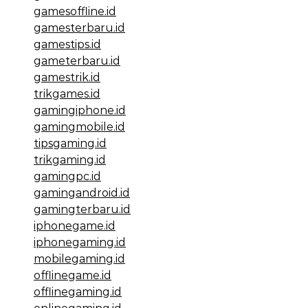
gamesoffline.id
gamesterbaru.id
gamestips.id
gameterbaru.id
gamestrik.id
trikgames.id
gamingiphone.id
gamingmobile.id
tipsgaming.id
trikgaming.id
gamingpc.id
gamingandroid.id
gamingterbaru.id
iphonegame.id
iphonegaming.id
mobilegaming.id
offlinegame.id
offlinegaming.id